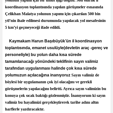
yolunun yapımı için bir umut ışığı doğdu. Son olarak il
koordinasyon toplantısında yapılan görüşmeler esnasında
Çelikhan Malatya yolunun yapımı için çıkarılan 500 bin
ytl’nin ihale edilmesi durumunda yapılacak yol mesafesinin
5 km’yi geçmeyeceği ifade edildi.
Kaymakam Harun Başıbüyük’ün il koordinasyon
toplantısında, emanet usulüyle(devletin araç -gereç ve
personeliyle) bu yolun daha kısa sürede
tamamlanacağı yönündeki teklifinin sayın valimiz
tarafından uygulanması halinde çok kısa sürede
yolumuzun açılacağına inanıyoruz
Sayın valimiz de
böylesi bir uygulamanın çok iyi olacağını ve gerekli
görüşmelerin yapılacağını belirtti. Ayrıca sayın valimizin bu
konuya çok sıcak baktığı gözlenmiştir. İnanıyorum ki sayın
valimiz bu hayalimizi gerçekleştirerek tarihe adını altın
harflerle yazdıracaktır.