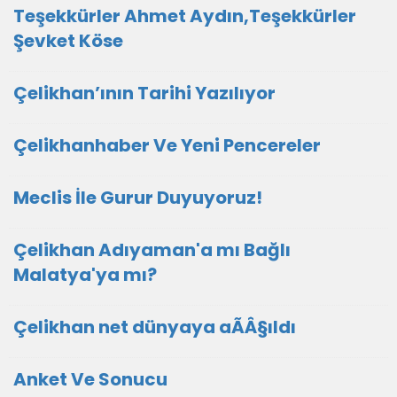
Teşekkürler Ahmet Aydın,Teşekkürler
Şevket Köse
Çelikhan’ının Tarihi Yazılıyor
Çelikhanhaber Ve Yeni Pencereler
Meclis İle Gurur Duyuyoruz!
Çelikhan Adıyaman'a mı Bağlı
Malatya'ya mı?
Çelikhan net dünyaya aÃÂ§ıldı
Anket Ve Sonucu