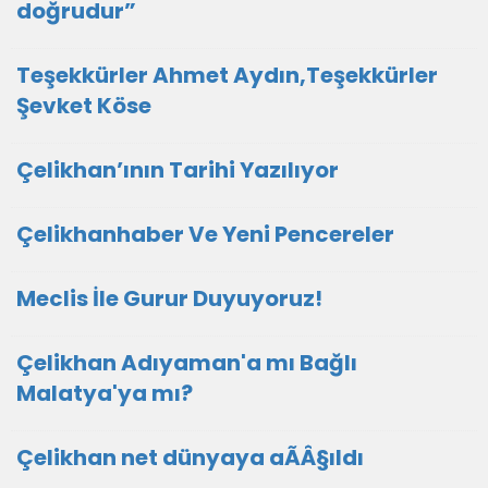
doğrudur”
Teşekkürler Ahmet Aydın,Teşekkürler
Şevket Köse
Çelikhan’ının Tarihi Yazılıyor
Çelikhanhaber Ve Yeni Pencereler
Meclis İle Gurur Duyuyoruz!
Çelikhan Adıyaman'a mı Bağlı
Malatya'ya mı?
Çelikhan net dünyaya aÃÂ§ıldı