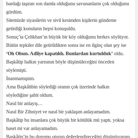
bardağı taşıran son damla olduğunu savunanların çok olduğunu
gördüm.
Sitemizde siyasilerin ve sivil kesimden kişilerin gündeme
getirdiği konuların hepsi konuşuldu.
Sonuç’ta Çelikhan’ın büyük bir köy olduğunu herkes söylüyor.
Bütün tepkiler dile getirildikten sonra ise en ilginç olan şey ise
‘Oh Olsun. Adliye kapatıldı. Bunlardan kurtulduk’
oldu.
Başkâtip halkın yarısının böyle düşünüleceğini önceden
söylemişti.
İnanmamıştım.
Ama Başkâtibin söylediği oranın çok üzerinde halkın
söylediğine şahit oldum.
Nasıl bir anlayış…
Nasıl Bir Zihniyet ve nasıl bir yaklaşım anlayamadım.
Başkâtip bu insanlara çok büyük bir kötülük mü yaptı. yoksa
haset mi var anlayamadım.
Başkâtip’in bu durumu oturup değerlendireceğini düşünüyorum.