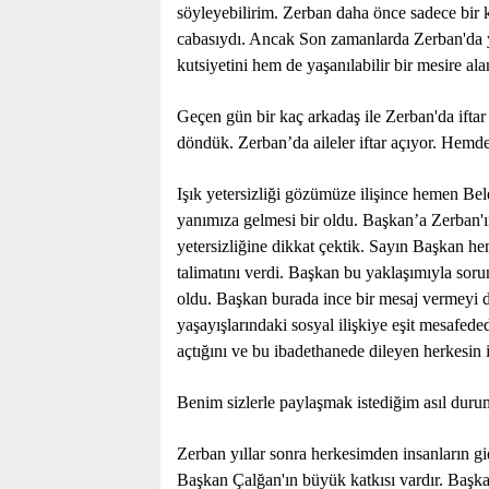
söyleyebilirim. Zerban daha önce sadece bir k
cabasıydı. Ancak Son zamanlarda Zerban'da y
kutsiyetini hem de yaşanılabilir bir mesire al
Geçen gün bir kaç arkadaş ile Zerban'da iftar
döndük. Zerban’da aileler iftar açıyor. Hemde b
Işık yetersizliği gözümüze ilişince hemen B
yanımıza gelmesi bir oldu. Başkan’a Zerban'
yetersizliğine dikkat çektik. Sayın Başkan hem
talimatını verdi. Başkan bu yaklaşımıyla sor
oldu. Başkan burada ince bir mesaj vermeyi d
yaşayışlarındaki sosyal ilişkiye eşit mesafede
açtığını ve bu ibadethanede dileyen herkesin i
Benim sizlerle paylaşmak istediğim asıl duru
Zerban yıllar sonra herkesimden insanların g
Başkan Çalğan'ın büyük katkısı vardır. Başk