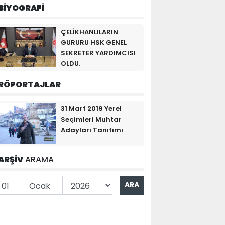
BİYOGRAFİ
ÇELİKHANLILARIN
GURURU HSK GENEL
SEKRETER YARDIMCISI
OLDU.
RÖPORTAJLAR
31 Mart 2019 Yerel
Seçimleri Muhtar
Adayları Tanıtımı
ARŞİV
ARAMA