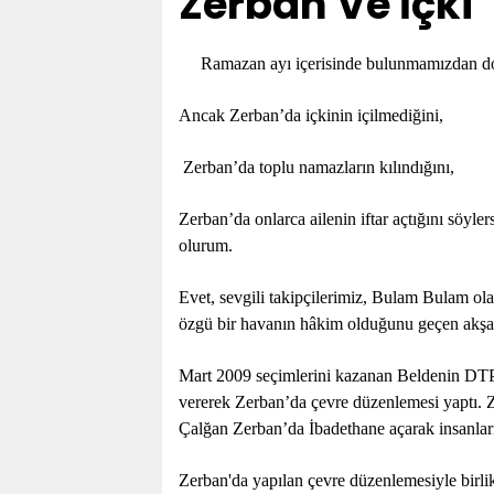
Zerban Ve İçki
Ramazan ayı içerisinde bulunmamızdan dol
Ancak Zerban’da içkinin içilmediğini,
Zerban’da toplu namazların kılındığını,
Zerban’da onlarca ailenin iftar açtığını söyl
olurum.
Evet, sevgili takipçilerimiz, Bulam Bulam ol
özgü bir havanın hâkim olduğunu geçen akşa
Mart 2009 seçimlerini kazanan Beldenin DTP
vererek Zerban’da çevre düzenlemesi yaptı. Z
Çalğan Zerban’da İbadethane açarak insanları
Zerban'da yapılan çevre düzenlemesiyle birl