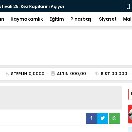
e: DEM Parti’nin Tarihi Sınavı
Milletvekil
an
Kaymakamlık
Eğitim
Pınarbaşı
Siyaset
Mal
STERLIN
0,0000
ALTIN
000,00
BİST
00.000