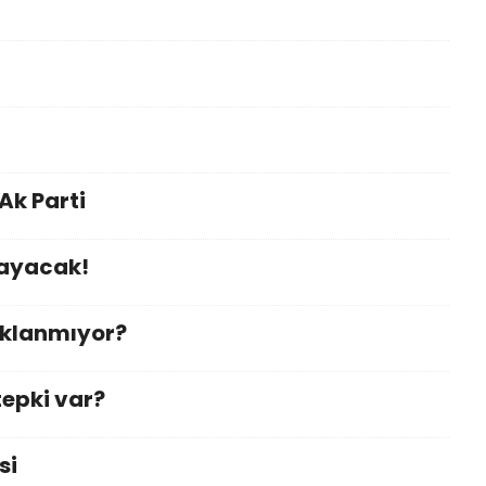
k Parti
mayacak!
ıklanmıyor?
tepki var?
si