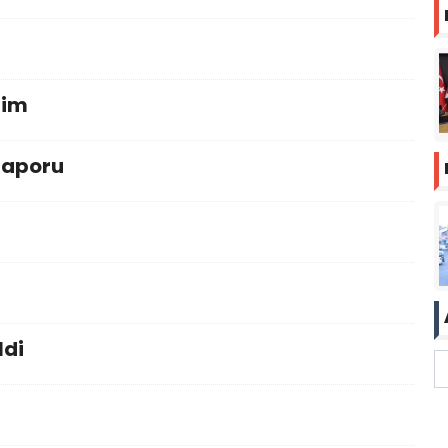
zim
raporu
ldi