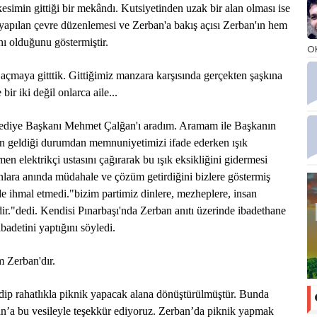
esimin gittiği bir mekândı. Kutsiyetinden uzak bir alan olması ise
apılan çevre düzenlemesi ve Zerban'a bakış açısı Zerban'ın hem
anı olduğunu göstermiştir.
O
 açmaya gitttik. Gittiğimiz manzara karşısında gerçekten şaşkına
ir iki değil onlarca aile...
elediye Başkanı Mehmet Çalğan'ı aradım. Aramam ile Başkanın
ın geldiği durumdan memnuniyetimizi ifade ederken ışık
en elektrikçi ustasını çağırarak bu ışık eksikliğini gidermesi
unlara anında müdahale ve çözüm getirdiğini bizlere göstermiş
e ihmal etmedi."bizim partimiz dinlere, mezheplere, insan
dir."dedi. Kendisi Pınarbaşı'nda Zerban anıtı üzerinde ibadethane
badetini yaptığını söyledi.
m Zerban'dır.
idip rahatlıkla piknik yapacak alana dönüştürülmüştür. Bunda
an’a bu vesileyle teşekkür ediyoruz. Zerban’da piknik yapmak