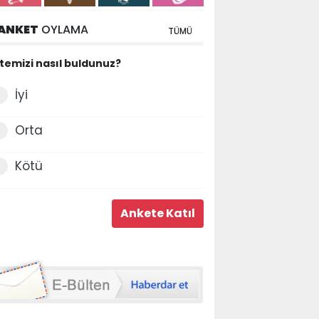
ANKET
OYLAMA
TÜMÜ
itemizi nasıl buldunuz?
İyi
Orta
Kötü