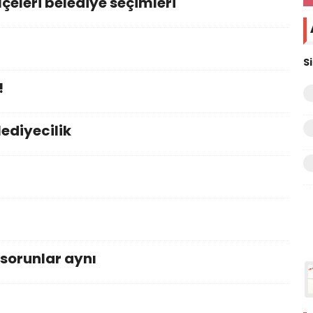
çeleri belediye seçimleri
S
!
ediyecilik
,sorunlar aynı