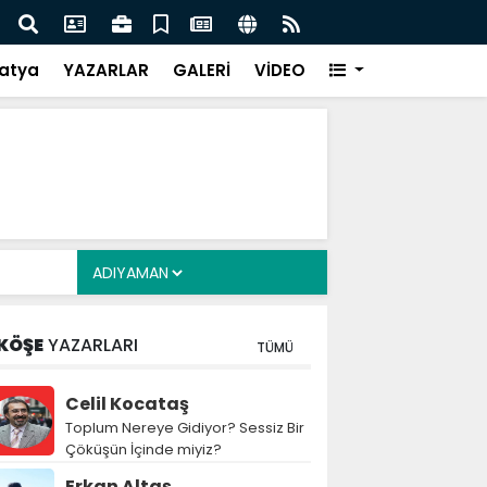
i Alkayış, Cibuti’de diplomatik temaslarda bulundu
Saad
takip
atya
YAZARLAR
GALERİ
VİDEO
KÖŞE
YAZARLARI
TÜMÜ
Celil Kocataş
Toplum Nereye Gidiyor? Sessiz Bir
Çöküşün İçinde miyiz?
Erkan Altaş