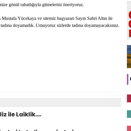
mize gönül rahatlığıyla gitmelerini öneriyoruz.
ustafa Yücekaya ve sitemiz başyazarı Sayın Sabri Altın ile
 Biz tadına doyamadık. Umuyoruz sizlerde tadına doyamayacaksınız.
z ile Laiklik….