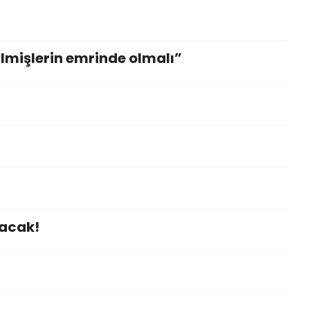
lmişlerin emrinde olmalı”
yacak!