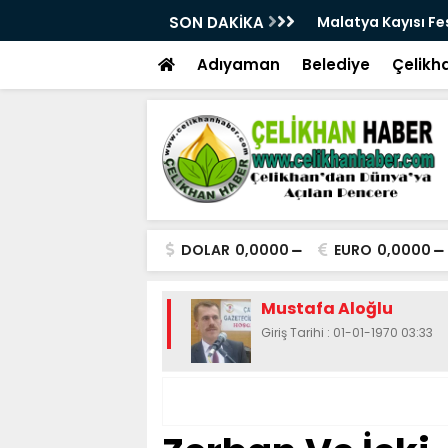
28. Kez Kapılarını Açıyor
SON DAKİKA
Vesayetten Siyaset
Adıyaman
Belediye
Çelikh
DOLAR
0,0000
EURO
0,0000
Mustafa Aloğlu
Giriş Tarihi : 01-01-1970 03:33