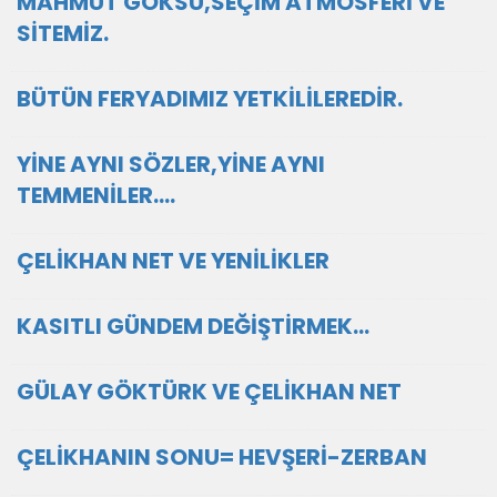
MAHMUT GÖKSU,SEÇİM ATMOSFERİ VE
SİTEMİZ.
BÜTÜN FERYADIMIZ YETKİLİLEREDİR.
YİNE AYNI SÖZLER,YİNE AYNI
TEMMENİLER....
ÇELİKHAN NET VE YENİLİKLER
KASITLI GÜNDEM DEĞİŞTİRMEK...
GÜLAY GÖKTÜRK VE ÇELİKHAN NET
ÇELİKHANIN SONU= HEVŞERİ-ZERBAN