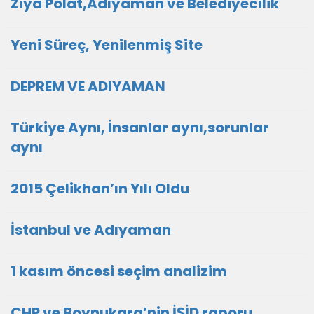
Ziya Polat,Adıyaman ve Belediyecilik
Yeni Süreç, Yenilenmiş Site
DEPREM VE ADIYAMAN
Türkiye Aynı, İnsanlar aynı,sorunlar
aynı
2015 Çelikhan’ın Yılı Oldu
İstanbul ve Adıyaman
1 kasım öncesi seçim analizim
CHP ve Boynukara’nin İŞİD raporu