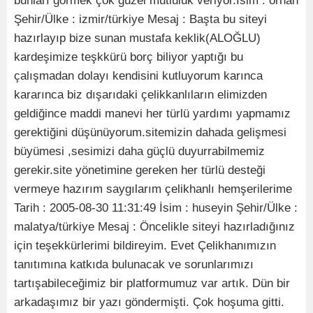
bunları görmek çok güzel mutluluk veriyor.İsim : orhan
Şehir/Ülke : izmir/türkiye Mesaj : Başta bu siteyi
hazırlayıp bize sunan mustafa keklik(ALOĞLU)
kardeşimize teşkkürü borç biliyor yaptığı bu
çalışmadan dolayı kendisini kutluyorum karınca
kararınca biz dışarıdaki çelikkanlıların elimizden
geldiğince maddi manevi her türlü yardımı yapmamız
gerektiğini düşünüyorum.sitemizin dahada gelişmesi
büyümesi ,sesimizi daha güçlü duyurrabilmemiz
gerekir.site yönetimine gereken her türlü desteği
vermeye hazırım saygılarım çelikhanlı hemşerilerime
Tarih : 2005-08-30 11:31:49 İsim : huseyin Şehir/Ülke :
malatya/türkiye Mesaj : Öncelikle siteyi hazırladığınız
için teşekkürlerimi bildireyim. Evet Çelikhanımızın
tanıtımına katkıda bulunacak ve sorunlarımızı
tartışabileceğimiz bir platformumuz var artık. Dün bir
arkadaşımız bir yazı göndermişti. Çok hoşuma gitti.