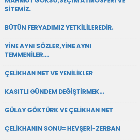
MAHMUT GÖKSU,SEÇİM ATMOSFERİ VE
SİTEMİZ.
BÜTÜN FERYADIMIZ YETKİLİLEREDİR.
YİNE AYNI SÖZLER,YİNE AYNI
TEMMENİLER....
ÇELİKHAN NET VE YENİLİKLER
KASITLI GÜNDEM DEĞİŞTİRMEK...
GÜLAY GÖKTÜRK VE ÇELİKHAN NET
ÇELİKHANIN SONU= HEVŞERİ-ZERBAN