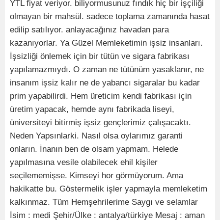
YTL fiyat veriyor. biliyormusunuz fındık hiç bir işçiliği
olmayan bir mahsül. sadece toplama zamanında hasat
edilip satılıyor. anlayacağınız havadan para
kazanıyorlar. Ya Güzel Memleketimin işsiz insanları.
İşsizliği önlemek için bir tütün ve sigara fabrikası
yapılamazmıydı. O zaman ne tütünüm yasaklanır, ne
insanım işsiz kalır ne de yabancı sigaralar bu kadar
prim yapabilirdi. Hem üreticim kendi fabrikası için
üretim yapacak, hemde aynı fabrikada liseyi,
üniversiteyi bitirmiş işsiz gençlerimiz çalışacaktı.
Neden Yapsınlarki. Nasıl olsa oylarımız garanti
onların. İnanın ben de olsam yapmam. Helede
yapılmasına vesile olabilecek ehil kişiler
seçilememişse. Kimseyi hor görmüyorum. Ama
hakikatte bu. Göstermelik işler yapmayla memleketim
kalkınmaz. Tüm Hemşehrilerime Saygı ve selamlar
İsim : medi Şehir/Ülke : antalya/türkiye Mesaj : aman