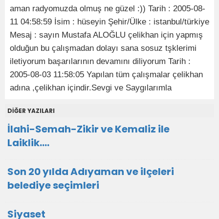
aman radyomuzda olmuş ne güzel :)) Tarih : 2005-08-
11 04:58:59 İsim : hüseyin Şehir/Ülke : istanbul/türkiye
Mesaj : sayın Mustafa ALOĞLU çelikhan için yapmış
olduğun bu çalışmadan dolayı sana sosuz tşklerimi
iletiyorum başarılarının devamını diliyorum Tarih :
2005-08-03 11:58:05 Yapılan tüm çalışmalar çelikhan
adına ,çelikhan içindir.Sevgi ve Saygılarımla
DİĞER YAZILARI
İlahi-Semah-Zikir ve Kemaliz ile
Laiklik….
Son 20 yılda Adıyaman ve ilçeleri
belediye seçimleri
Siyaset