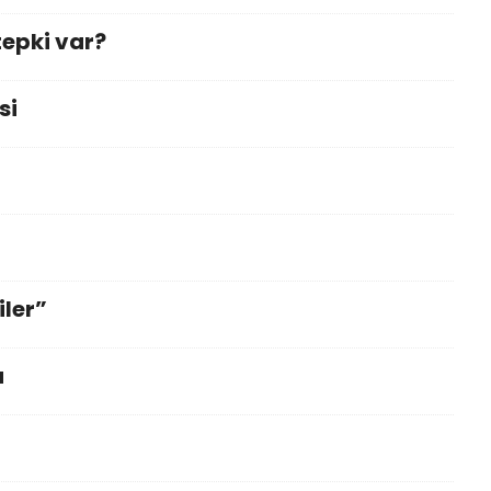
tepki var?
si
iler”
u