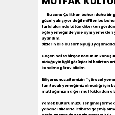
MUTFAK KÜLT
Bu sene Çelikhan baharı daha bir 
güzel yakışıyor değil mi?Ben bu bah
tarlalalarında tütün dikerken gördüm
öğle yemeğinde yine aynı yemekleri
uyandım.
Sizlerin bile bu sarhoşluğu yaşamada
Geçen hafta birçok konunun konuşul
olduğuyla ilgili görüşlerini belirte
kendime görev bildim.
Biliyorsunuz,sitemizin ''yöresel yeme
tanıtacak yemeğimiz olmadığı için b
mutfağımızın diğer mutfaklardan oldu
Yemek kültürümüzü zenginleştirmek i
yabancı ailelerle irtibata geçmiş ol
nasiplanemeyip zenginleşmemiştir.