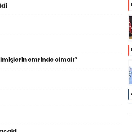
ldi
lmişlerin emrinde olmalı”
yacak!