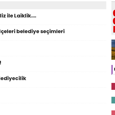
z ile Laiklik….
çeleri belediye seçimleri
!
ediyecilik