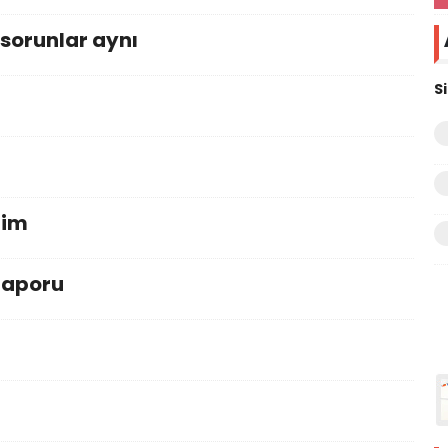
,sorunlar aynı
S
zim
raporu