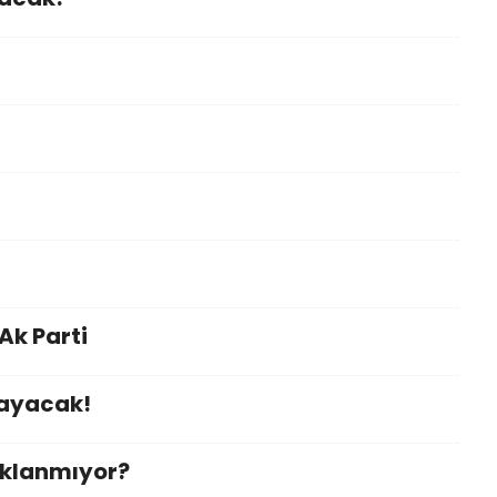
k Parti
mayacak!
ıklanmıyor?