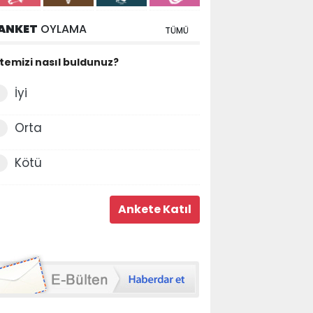
ANKET
OYLAMA
TÜMÜ
itemizi nasıl buldunuz?
İyi
Orta
Kötü