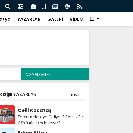
i Alkayış, Cibuti’de diplomatik temaslarda bulundu
Saad
takip
atya
YAZARLAR
GALERİ
VİDEO
KÖŞE
YAZARLARI
TÜMÜ
Celil Kocataş
Toplum Nereye Gidiyor? Sessiz Bir
Çöküşün İçinde miyiz?
Erkan Altaş