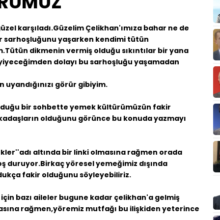
ÜRÜMÜZ
güzel karşıladı.Güzelim Çelikhan'ımıza bahar ne de
ar sarhoşluğunu yaşarken kendimi tütün
.Tütün dikmenin vermiş olduğu sıkıntılar bir yana
 yiyeceğimden dolayı bu sarhoşluğu yaşamadan
n uyandığınızı görür gibiyim.
duğu bir sohbette yemek kültürümüzün fakir
n arkadaşların olduğunu görünce bu konuda yazmayı
kler''adı altında bir linki olmasına rağmen orada
oş duruyor.Birkaç yöresel yemeğimiz dışında
kça fakir olduğunu söyleyebiliriz.
çin bazı aileler bugune kadar çelikhan'a gelmiş
masına rağmen,yöremiz mutfağı bu ilişkiden yeterince