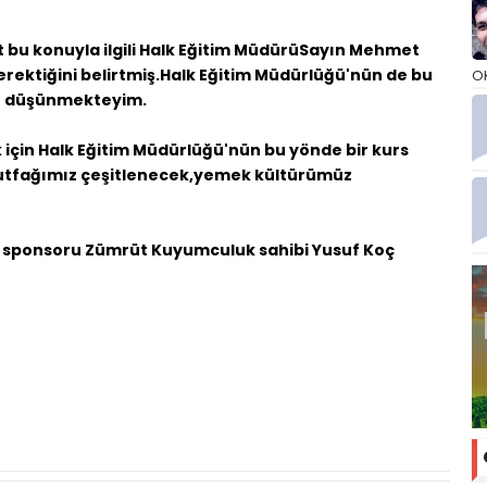
 bu konuyla ilgili Halk Eğitim MüdürüSayın Mehmet
erektiğini belirtmiş.Halk Eğitim Müdürlüğü'nün de bu
O
nu düşünmekteyim.
için Halk Eğitim Müdürlüğü'nün bu yönde bir kurs
tfağımız çeşitlenecek,yemek kültürümüz
a sponsoru Zümrüt Kuyumculuk sahibi Yusuf Koç