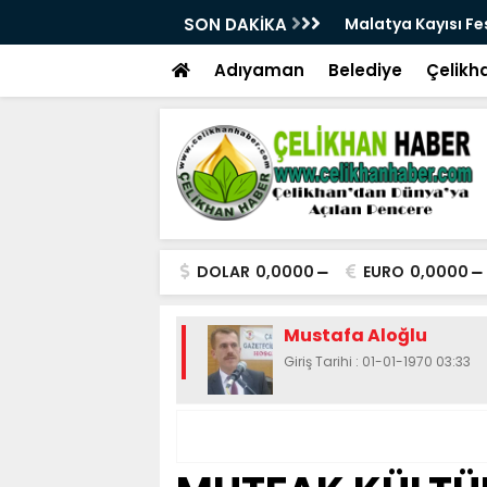
28. Kez Kapılarını Açıyor
SON DAKİKA
Vesayetten Siyaset
Adıyaman
Belediye
Çelikh
DOLAR
0,0000
EURO
0,0000
Mustafa Aloğlu
Giriş Tarihi : 01-01-1970 03:33