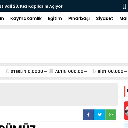
e: DEM Parti’nin Tarihi Sınavı
Milletvekil
an
Kaymakamlık
Eğitim
Pınarbaşı
Siyaset
Mal
STERLIN
0,0000
ALTIN
000,00
BİST
00.000