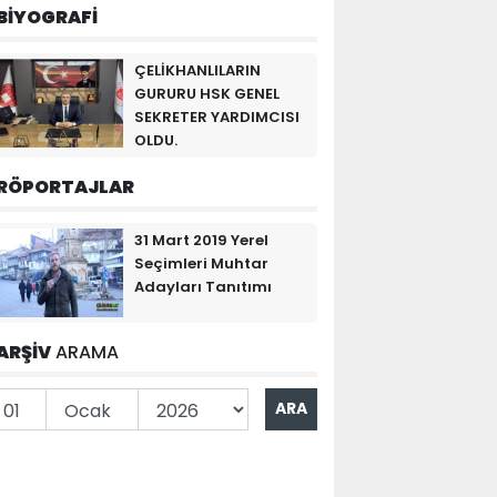
BİYOGRAFİ
ÇELİKHANLILARIN
GURURU HSK GENEL
SEKRETER YARDIMCISI
OLDU.
RÖPORTAJLAR
31 Mart 2019 Yerel
Seçimleri Muhtar
Adayları Tanıtımı
ARŞİV
ARAMA