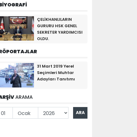
BİYOGRAFİ
ÇELİKHANLILARIN
GURURU HSK GENEL
SEKRETER YARDIMCISI
OLDU.
RÖPORTAJLAR
31 Mart 2019 Yerel
Seçimleri Muhtar
Adayları Tanıtımı
ARŞİV
ARAMA