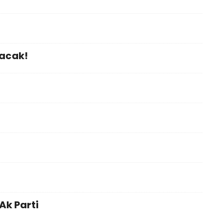
yacak!
k Parti