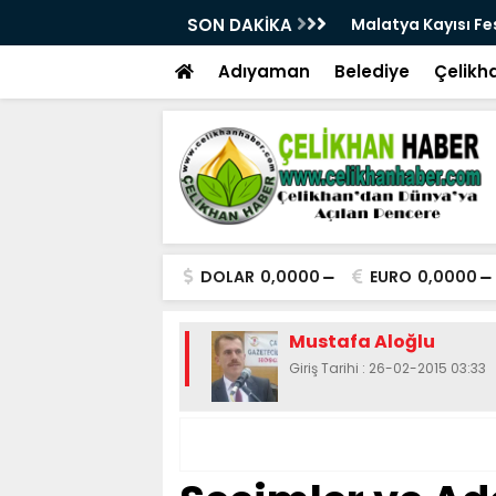
28. Kez Kapılarını Açıyor
SON DAKİKA
Vesayetten Siyaset
Adıyaman
Belediye
Çelikh
DOLAR
0,0000
EURO
0,0000
Mustafa Aloğlu
Giriş Tarihi : 26-02-2015 03:33