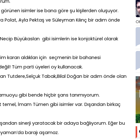
orum.
ı görünen isimler ise bana göre şu kişilerden oluşuyor.
ya Polat, Ayla Pektaş ve Süleyman Kılınç bir adım önde
O
, Necip Büyükaslan gibi isimlerin ise konjoktürel olarak
im kararı aldıkları için seçmenin bir bahanesi
ğil! Tüm parti üyeleri oy kullanacak.
an Tutdere,Selçuk Tabak,Bilal Doğan bir adım önde olan
amuoyu gibi bende hiçbir şans tanımıyorum.
t temel, İmam Tümen gibi isimler var. Dışarıdan birkaç
şarıdan sinerji yaratacak bir adaya bağlıyorum. Eğer bu
dıyaman’da barajı aşamaz.