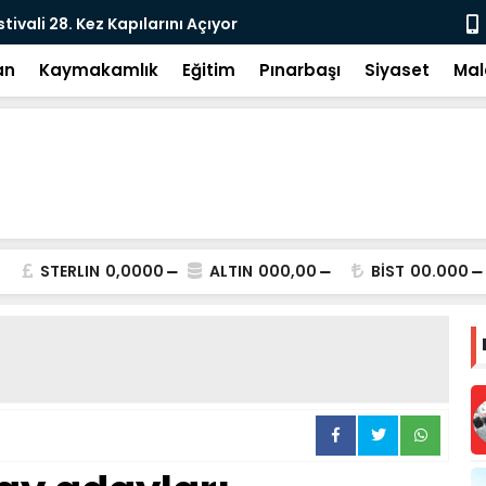
e: DEM Parti’nin Tarihi Sınavı
Milletvekil
an
Kaymakamlık
Eğitim
Pınarbaşı
Siyaset
Mal
STERLIN
0,0000
ALTIN
000,00
BİST
00.000