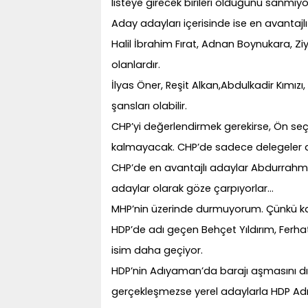
listeye girecek birileri olduğunu sanmıy
Aday adayları içerisinde ise en avantajl
Halil İbrahim Fırat, Adnan Boynukara, Zi
olanlardır.
İlyas Öner, Reşit Alkan,Abdulkadir Kımızı
şansları olabilir.
CHP’yi değerlendirmek gerekirse, Ön seç
kalmayacak. CHP’de sadece delegeler de
CHP’de en avantajlı adaylar Abdurrahm
adaylar olarak göze çarpıyorlar…
MHP’nin üzerinde durmuyorum. Çünkü k
HDP’de adı geçen Behçet Yıldırım, Ferha
isim daha geçiyor.
HDP’nin Adıyaman’da barajı aşmasını dı
gerçekleşmezse yerel adaylarla HDP A