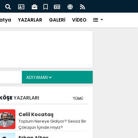
i Alkayış, Cibuti’de diplomatik temaslarda bulundu
Saad
takip
atya
YAZARLAR
GALERİ
VİDEO
KÖŞE
YAZARLARI
TÜMÜ
Celil Kocataş
Toplum Nereye Gidiyor? Sessiz Bir
Çöküşün İçinde miyiz?
Erkan Altaş