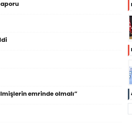
raporu
ldi
lmişlerin emrinde olmalı”