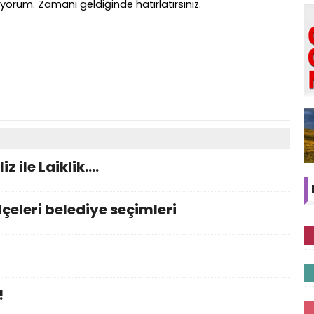
ıyorum. Zamanı geldiğinde hatırlatırsınız.
z ile Laiklik….
çeleri belediye seçimleri
!