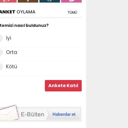
ANKET
OYLAMA
TÜMÜ
itemizi nasıl buldunuz?
İyi
Orta
Kötü