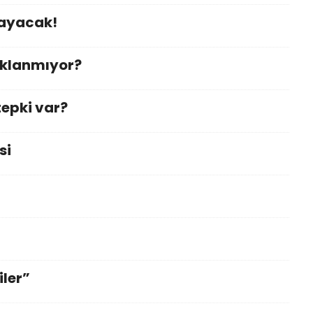
mayacak!
ıklanmıyor?
tepki var?
si
iler”