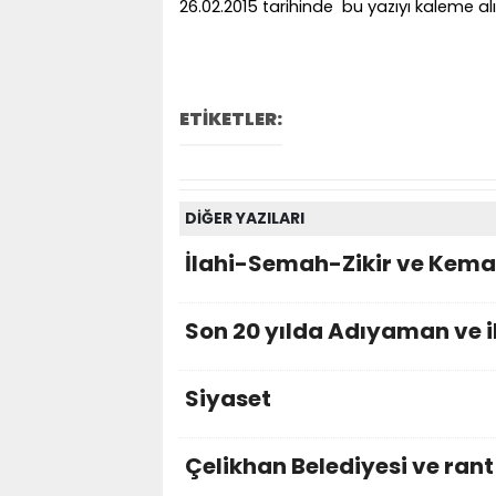
26.02.2015 tarihinde bu yazıyı kaleme al
ETİKETLER:
DİĞER YAZILARI
İlahi-Semah-Zikir ve Kemali
Son 20 yılda Adıyaman ve il
Siyaset
Çelikhan Belediyesi ve rant