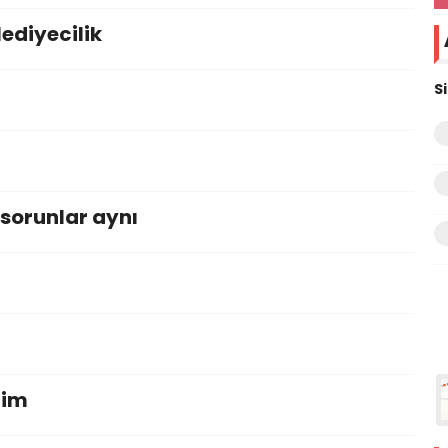
ediyecilik
S
,sorunlar aynı
zim