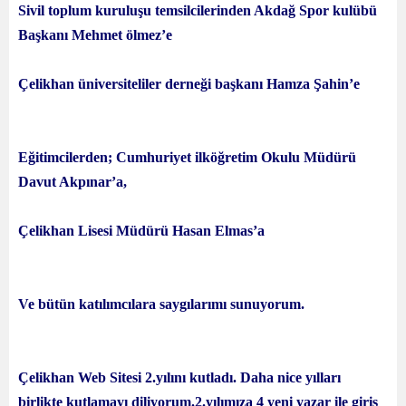
Sivil toplum kuruluşu temsilcilerinden Akdağ Spor kulübü
Başkanı Mehmet ölmez’e
Çelikhan üniversiteliler derneği başkanı Hamza Şahin’e
Eğitimcilerden; Cumhuriyet ilköğretim Okulu Müdürü
Davut Akpınar’a,
Çelikhan Lisesi Müdürü Hasan Elmas’a
Ve bütün katılımcılara saygılarımı sunuyorum.
Çelikhan Web Sitesi 2.yılını kutladı. Daha nice yılları
birlikte kutlamayı diliyorum.2.yılımıza 4 yeni yazar ile giriş