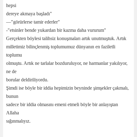
hepsi
dereye akmaya başladı"
—"görürlerse tamir ederler"
-"etsinler bende yukardan bir kazma daha vururum"
Gerçekten böylesi talihsiz konuşmaları artık unutmuştuk. Artık
milletimiz bilinçlenmiş toplumumuz dünyanın en faziletli
toplumu
olmuştu. Artık ne tarlalar bozduruluyor, ne harmanlar yakılıyor,
ne de
borular deldiriliyordu.
Şimdi ise böyle bir iddia hepimizin beyninde şimşekler çakmalı,
bunun
sadece bir iddia olmasını emeni etmeli böyle bir anlayıştan
Allaha
sığınmalıyız.