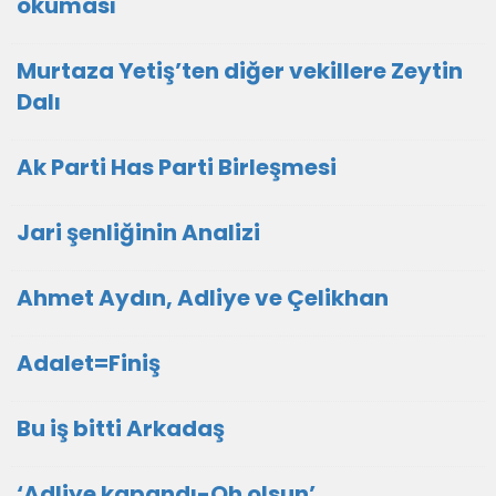
okuması
Murtaza Yetiş’ten diğer vekillere Zeytin
Dalı
Ak Parti Has Parti Birleşmesi
Jari şenliğinin Analizi
Ahmet Aydın, Adliye ve Çelikhan
Adalet=Finiş
Bu iş bitti Arkadaş
‘Adliye kapandı-Oh olsun’