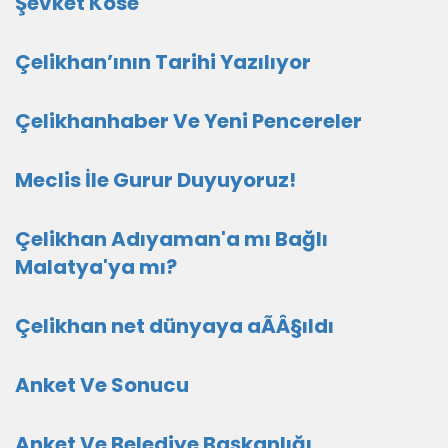
Şevket Köse
Çelikhan’ının Tarihi Yazılıyor
Çelikhanhaber Ve Yeni Pencereler
Meclis İle Gurur Duyuyoruz!
Çelikhan Adıyaman'a mı Bağlı
Malatya'ya mı?
Çelikhan net dünyaya aÃÂ§ıldı
Anket Ve Sonucu
Anket Ve Belediye Başkanlığı