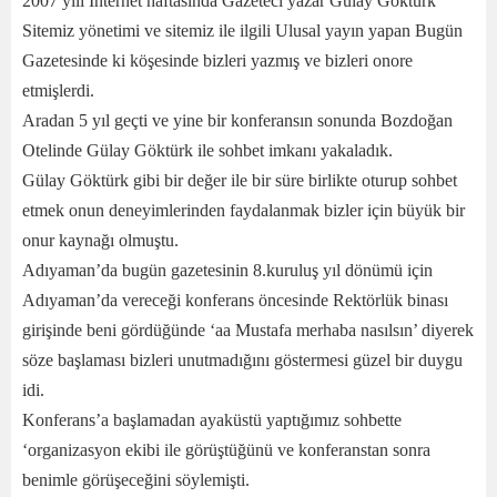
2007 yılı İnternet haftasında Gazeteci yazar Gülay Göktürk
Sitemiz yönetimi ve sitemiz ile ilgili Ulusal yayın yapan Bugün
Gazetesinde ki köşesinde bizleri yazmış ve bizleri onore
etmişlerdi.
Aradan 5 yıl geçti ve yine bir konferansın sonunda Bozdoğan
Otelinde Gülay Göktürk ile sohbet imkanı yakaladık.
Gülay Göktürk gibi bir değer ile bir süre birlikte oturup sohbet
etmek onun deneyimlerinden faydalanmak bizler için büyük bir
onur kaynağı olmuştu.
Adıyaman’da bugün gazetesinin 8.kuruluş yıl dönümü için
Adıyaman’da vereceği konferans öncesinde Rektörlük binası
girişinde beni gördüğünde ‘aa Mustafa merhaba nasılsın’ diyerek
söze başlaması bizleri unutmadığını göstermesi güzel bir duygu
idi.
Konferans’a başlamadan ayaküstü yaptığımız sohbette
‘organizasyon ekibi ile görüştüğünü ve konferanstan sonra
benimle görüşeceğini söylemişti.