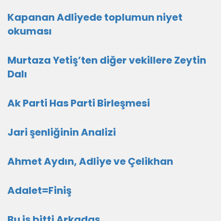
Kapanan Adliyede toplumun niyet
okuması
Murtaza Yetiş’ten diğer vekillere Zeytin
Dalı
Ak Parti Has Parti Birleşmesi
Jari şenliğinin Analizi
Ahmet Aydın, Adliye ve Çelikhan
Adalet=Finiş
Bu iş bitti Arkadaş