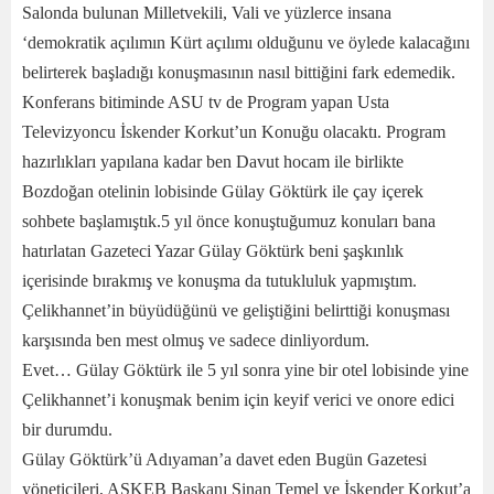
Salonda bulunan Milletvekili, Vali ve yüzlerce insana
‘demokratik açılımın Kürt açılımı olduğunu ve öylede kalacağını
belirterek başladığı konuşmasının nasıl bittiğini fark edemedik.
Konferans bitiminde ASU tv de Program yapan Usta
Televizyoncu İskender Korkut’un Konuğu olacaktı. Program
hazırlıkları yapılana kadar ben Davut hocam ile birlikte
Bozdoğan otelinin lobisinde Gülay Göktürk ile çay içerek
sohbete başlamıştık.5 yıl önce konuştuğumuz konuları bana
hatırlatan Gazeteci Yazar Gülay Göktürk beni şaşkınlık
içerisinde bırakmış ve konuşma da tutukluluk yapmıştım.
Çelikhannet’in büyüdüğünü ve geliştiğini belirttiği konuşması
karşısında ben mest olmuş ve sadece dinliyordum.
Evet… Gülay Göktürk ile 5 yıl sonra yine bir otel lobisinde yine
Çelikhannet’i konuşmak benim için keyif verici ve onore edici
bir durumdu.
Gülay Göktürk’ü Adıyaman’a davet eden Bugün Gazetesi
yöneticileri, ASKEB Başkanı Sinan Temel ve İskender Korkut’a