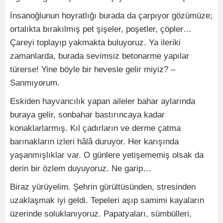
İnsanoğlunun hoyratlığı burada da çarpıyor gözümüze;
ortalıkta bırakılmış pet şişeler, poşetler, çöpler…
Çareyi toplayıp yakmakta buluyoruz. Ya ileriki
zamanlarda, burada sevimsiz betonarme yapılar
türerse! Yine böyle bir hevesle gelir miyiz? –
Sanmıyorum.
Eskiden hayvancılık yapan aileler bahar aylarında
buraya gelir, sonbahar bastırıncaya kadar
konaklarlarmış. Kıl çadırların ve derme çatma
barınakların izleri hâlâ duruyor. Her karışında
yaşanmışlıklar var. O günlere yetişememiş olsak da
derin bir özlem duyuyoruz. Ne garip…
Biraz yürüyelim. Şehrin gürültüsünden, stresinden
uzaklaşmak iyi geldi. Tepeleri aşıp samimi kayaların
üzerinde soluklanıyoruz. Papatyaları, sümbülleri,