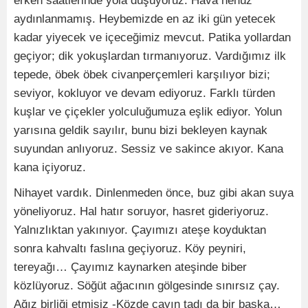
erken saatlerinde yola düşüyoruz. Hava henüz
aydınlanmamış. Heybemizde en az iki gün yetecek
kadar yiyecek ve içeceğimiz mevcut. Patika yollardan
geçiyor; dik yokuşlardan tırmanıyoruz. Vardığımız ilk
tepede, öbek öbek civanperçemleri karşılıyor bizi;
seviyor, kokluyor ve devam ediyoruz. Farklı türden
kuşlar ve çiçekler yolculuğumuza eşlik ediyor. Yolun
yarısına geldik sayılır, bunu bizi bekleyen kaynak
suyundan anlıyoruz. Sessiz ve sakince akıyor. Kana
kana içiyoruz.
Nihayet vardık. Dinlenmeden önce, buz gibi akan suya
yöneliyoruz. Hal hatır soruyor, hasret gideriyoruz.
Yalnızlıktan yakınıyor. Çayımızı ateşe koyduktan
sonra kahvaltı faslına geçiyoruz. Köy peyniri,
tereyağı… Çayımız kaynarken ateşinde biber
közlüyoruz. Söğüt ağacının gölgesinde sınırsız çay.
Ağız birliği etmişiz -Közde çayın tadı da bir başka…