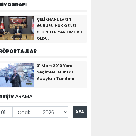
BİYOGRAFİ
ÇELİKHANLILARIN
GURURU HSK GENEL
SEKRETER YARDIMCISI
OLDU.
RÖPORTAJLAR
31 Mart 2019 Yerel
Seçimleri Muhtar
Adayları Tanıtımı
ARŞİV
ARAMA