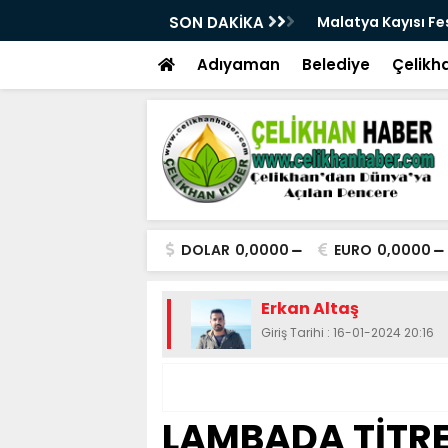
üçlü altyapısıyla geleceğe hazırlanıyor
SON DAKİKA
Malatya Kayısı Fes
Adıyaman
Belediye
Çelikh
DOLAR
0,0000
EURO
0,0000
Erkan Altaş
Giriş Tarihi : 16-01-2024 20:16
LAMBADA TİTR