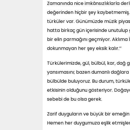
Zamanında nice imkânsızlıklarla derle
değerinden hiçbir şey kaybetmemiş. B
türküler var. Günümüzde müzik piyasa
hatta birkaç gün içerisinde unutulup 
bir elin parmağını geçmiyor. Aklıma İ
dokunmayan her şey eksik kalır.’’
Türkülerimizde, gül, bülbül, kar, dağ gi
yansımasını; bazen dumanlı dağlara 
bülbülde buluyoruz. Bu durum, türkü
etkisinin olduğunu gösteriyor. Doğay
sebebi de bu olsa gerek.
Zarif duyguların ve büyük bir emeğin
Hemen her duygumuza eşlik etmişlerdi