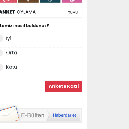
ANKET
OYLAMA
TÜMÜ
itemizi nasıl buldunuz?
İyi
Orta
Kötü