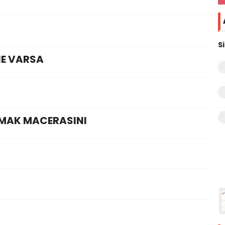
S
NE VARSA
MAK MACERASINI
K