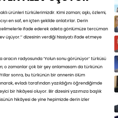
lı ürünleri türkülerimizdir. Kimi zaman; aşkı, özlemi,
cıyı en saf, en içten şekilde anlatırlar. Derin
u kelimelerle ifade ederek adeta gönlümüze tercüman
v üşüyor.’’ dizesinin verdiği hissiyatı ifade etmeye
ta aracın radyosunda ‘Yolun sonu görünüyor’ türküsü
orum; o zamanlar çok bir şey anlamasam da türkünün
Yıllar sonra, bu türkünün bir annenin ölüm
ınarak, evladı tarafından yazıldığını öğrendiğimde
ici bir hikâyesi oluyor. Bir dizesini yazımıza başlık
küsünün hikâyesi de yine hepimizde derin izler