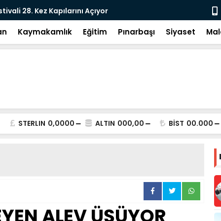
tivali 28. Kez Kapılarını Açıyor
Vesayetten 
an
Kaymakamlık
Eğitim
Pınarbaşı
Siyaset
Mal
STERLIN
0,0000
ALTIN
000,00
BİST
00.000
EYEN ALEV ÜŞÜYOR