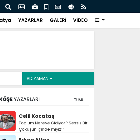
Siyasete: DEM Parti’nin Tarihi Sınavı
Mille
atya
YAZARLAR
GALERİ
VİDEO
KÖŞE
YAZARLARI
TÜMÜ
Celil Kocataş
Toplum Nereye Gidiyor? Sessiz Bir
Çöküşün İçinde miyiz?
Erkan Altaş