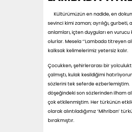
Kültürümüzün en nadide, en dokunak
sevinci kimi zaman; ayrılığı, gurbeti, a
anlamları, içten duyguları en vuruc
olurlar. Mesela ‘’Lambada titreyen ale
kalksak kelimelerimiz yetersiz kalır.
Çocukken, şehirlerarası bir yolculuk
çalmıştı, kulak kesildiğimi hatırlıy
sözlerini tek seferde ezberlemiştim. 
döşeğindeki son sözlerinden ilham al
çok etkilenmiştim. Her türkünün etkiley
olarak alıntıladığımız ‘Mihriban’ tür
bırakmıştır.