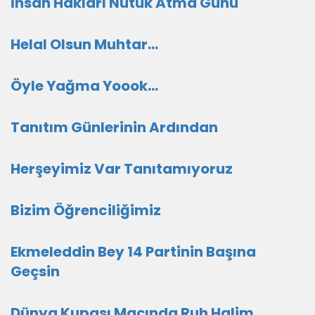
İnsan Hakları Nutuk Atma Günü
Helal Olsun Muhtar…
Öyle Yağma Yoook…
Tanıtım Günlerinin Ardından
Herşeyimiz Var Tanıtamıyoruz
Bizim Öğrenciliğimiz
Ekmeleddin Bey 14 Partinin Başına
Geçsin
Dünya Kupası Maçında Ruh Halim