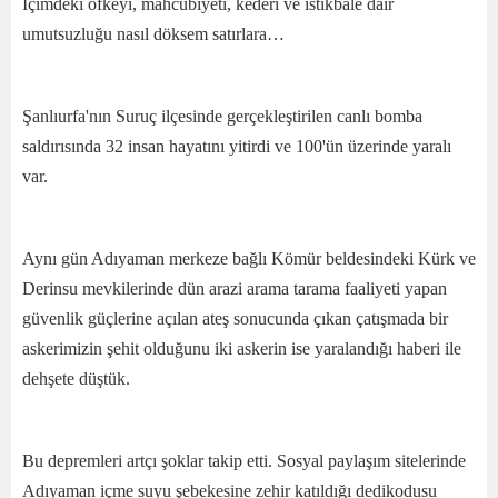
İçimdeki öfkeyi, mahcubiyeti, kederi ve istikbale dair
umutsuzluğu nasıl döksem satırlara…
Şanlıurfa'nın Suruç ilçesinde gerçekleştirilen canlı bomba
saldırısında 32 insan hayatını yitirdi ve 100'ün üzerinde yaralı
var.
Aynı gün Adıyaman merkeze bağlı Kömür beldesindeki Kürk ve
Derinsu mevkilerinde dün arazi arama tarama faaliyeti yapan
güvenlik güçlerine açılan ateş sonucunda çıkan çatışmada bir
askerimizin şehit olduğunu iki askerin ise yaralandığı haberi ile
dehşete düştük.
Bu depremleri artçı şoklar takip etti. Sosyal paylaşım sitelerinde
Adıyaman içme suyu şebekesine zehir katıldığı dedikodusu