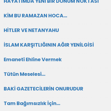
HAYATIMDA YENİ BİR DÖNÜM NOKTASI
KİM BU RAMAZAN HOCA…
HİTLER VE NETANYAHU
İSLAM KARŞITLIĞININ AĞIR YENİLGİSİ
Emaneti Ehline Vermek
Tütün Meselesi…
BAKİ GAZETECİLERİN ONURUDUR
Tam Bağımsızlık İçin…