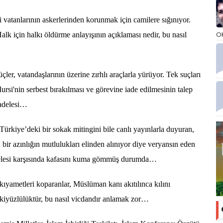
anlarının askerlerinden korunmak için camilere sığınıyor.
O
Halk için halkı öldürme anlayışının açıklaması nedir, bu nasıl
 vatandaşlarının üzerine zırhlı araçlarla yürüyor. Tek suçları
i'nin serbest bırakılması ve görevine iade edilmesinin talep
cadelesi…
ye’deki bir sokak mitingini bile canlı yayınlarla duyuran,
 bir azınlığın mutlulukları elinden alınıyor diye veryansın eden
delesi karşısında kafasını kuma gömmüş durumda…
metleri koparanlar, Müslüman kanı akıtılınca kılını
l ikiyüzlülüktür, bu nasıl vicdandır anlamak zor…