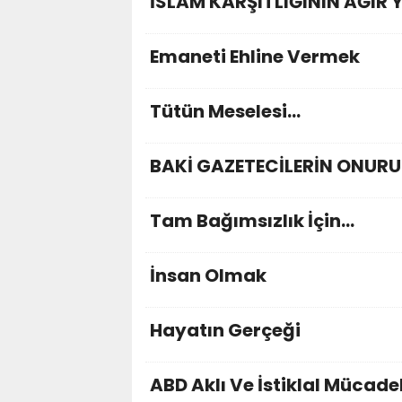
İSLAM KARŞITLIĞININ AĞIR Y
Emaneti Ehline Vermek
Tütün Meselesi…
BAKİ GAZETECİLERİN ONUR
Tam Bağımsızlık İçin…
İnsan Olmak
Hayatın Gerçeği
ABD Aklı Ve İstiklal Mücad