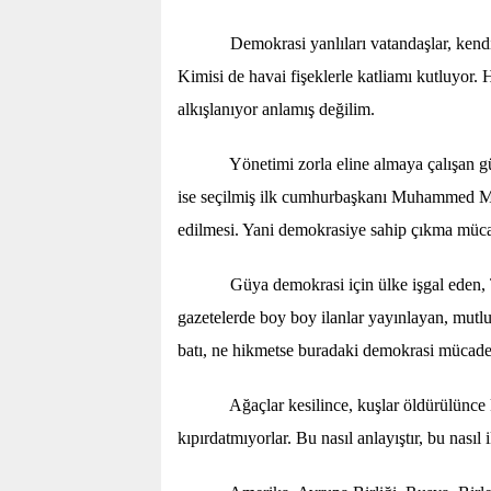
Demokrasi yanlıları vatandaşlar, kendi vat
Kimisi de havai fişeklerle katliamı kutluyor. 
alkışlanıyor anlamış değilim.
Yönetimi zorla eline almaya çalışan güçler,
ise seçilmiş ilk cumhurbaşkanı Muhammed Murs
edilmesi. Yani demokrasiye sahip çıkma mü
Güya demokrasi için ülke işgal eden, Türki
gazetelerde boy boy ilanlar yayınlayan, mutlu
batı, ne hikmetse buradaki demokrasi müca
Ağaçlar kesilince, kuşlar öldürülünce kıya
kıpırdatmıyorlar. Bu nasıl anlayıştır, bu nası