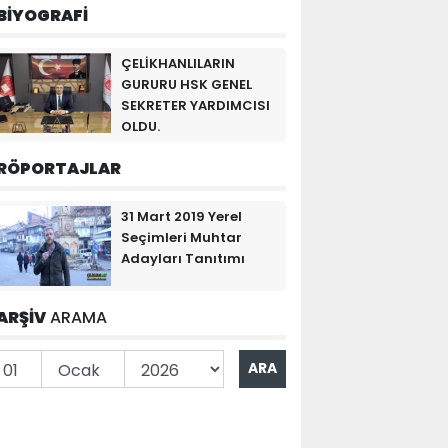
BİYOGRAFİ
ÇELİKHANLILARIN
GURURU HSK GENEL
SEKRETER YARDIMCISI
OLDU.
RÖPORTAJLAR
31 Mart 2019 Yerel
Seçimleri Muhtar
Adayları Tanıtımı
ARŞİV
ARAMA