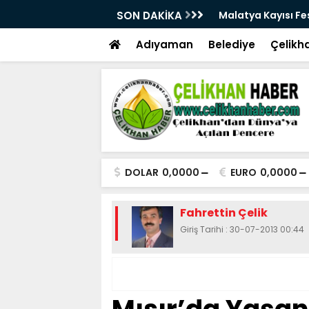
28. Kez Kapılarını Açıyor
SON DAKİKA
Vesayetten Siyaset
Adıyaman
Belediye
Çelikh
DOLAR
0,0000
EURO
0,0000
Fahrettin Çelik
Giriş Tarihi : 30-07-2013 00:44