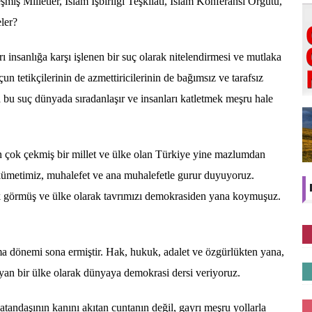
illetler, İslam İşbirliği Teşkilatı, İslam Konferansı Örgütü,
eler?
anlığa karşı işlenen bir suç olarak nitelendirmesi ve mutlaka
n tetikçilerinin de azmettiricilerinin de bağımsız ve tarafsız
bu suç dünyada sıradanlaşır ve insanları katletmek meşru hale
k çekmiş bir millet ve ülke olan Türkiye yine mazlumdan
kümetimiz, muhalefet ve ana muhalefetle gurur duyuyoruz.
k görmüş ve ülke olarak tavrımızı demokrasiden yana koymuşuz.
önemi sona ermiştir. Hak, hukuk, adalet ve özgürlükten yana,
yan bir ülke olarak dünyaya demokrasi dersi veriyoruz.
şının kanını akıtan cuntanın değil, gayrı meşru yollarla