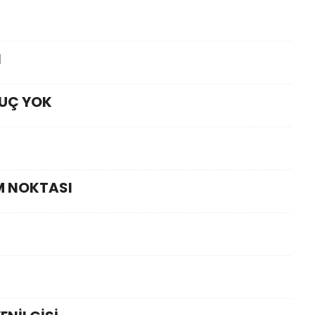
N
NUÇ YOK
M NOKTASI