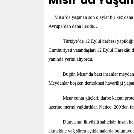
Mısır’da Yaşa
Mısır’da yaşanan son olaylar bir kez daha 
Avrupa’dan daha ileride…
Türkiye’de 12 Eylül darbesi yapıldığında
Cumhuriyeti vatandaşları 12 Eylül Harekâtı 
yanında yerini alıyordu.
Bugün Mısır’da bazı insanlar meydanlara çı
Meydanlar boşken demokrasi havariliği yapanl
Mısır cunta güçleri, darbe karşıtı protesto
üzerine mermi yağdırdılar. Netice; 200'den fa
Dünya'nın ikiyüzlü sahtekâr, insan hakları
ekmeğine yağ süren açıklamalarda bulunuyorl