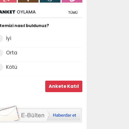
ANKET
OYLAMA
TÜMÜ
itemizi nasıl buldunuz?
İyi
Orta
Kötü