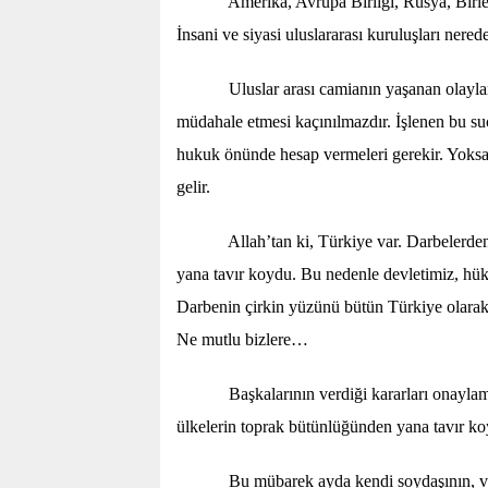
Amerika, Avrupa Birliği, Rusya, Birleşmiş M
İnsani ve siyasi uluslararası kuruluşları nered
Uluslar arası camianın yaşanan olayları ins
müdahale etmesi kaçınılmazdır. İşlenen bu suçu
hukuk önünde hesap vermeleri gerekir. Yoksa 
gelir.
Allah’tan ki, Türkiye var. Darbelerden ço
yana tavır koydu. Bu nedenle devletimiz, hü
Darbenin çirkin yüzünü bütün Türkiye olara
Ne mutlu bizlere…
Başkalarının verdiği kararları onaylama d
ülkelerin toprak bütünlüğünden yana tavır ko
Bu mübarek ayda kendi soydaşının, vatanda