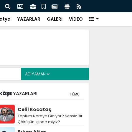
i Alkayış, Cibuti’de diplomatik temaslarda bulundu
Saad
takip
atya
YAZARLAR
GALERİ
VİDEO
KÖŞE
YAZARLARI
TÜMÜ
Celil Kocataş
Toplum Nereye Gidiyor? Sessiz Bir
Çöküşün İçinde miyiz?
Erkan Altaş