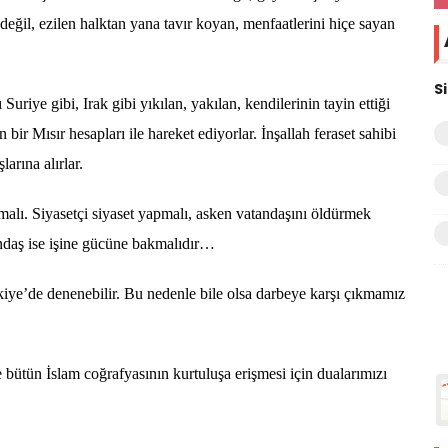
n değil, ezilen halktan yana tavır koyan, menfaatlerini hiçe sayan
S
ye gibi, Irak gibi yıkılan, yakılan, kendilerinin tayin ettiği
 bir Mısır hesapları ile hareket ediyorlar. İnşallah feraset sahibi
larına alırlar.
alı. Siyasetçi siyaset yapmalı, asken vatandaşını öldürmek
andaş ise işine gücüne bakmalıdır…
iye’de denenebilir. Bu nedenle bile olsa darbeye karşı çıkmamız
ütün İslam coğrafyasının kurtuluşa erişmesi için dualarımızı