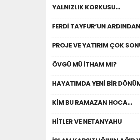
YALNIZLIK KORKUSU…
FERDİ TAYFUR’UN ARDINDA
PROJE VE YATIRIM ÇOK SO
ÖVGÜ MÜ İTHAM MI?
HAYATIMDA YENİ BİR DÖNÜ
KİM BU RAMAZAN HOCA…
HİTLER VE NETANYAHU