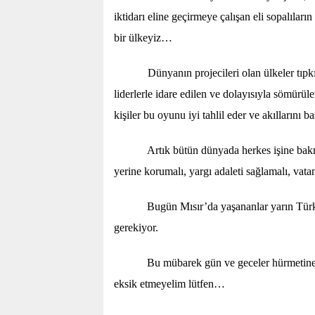
iktidarı eline geçirmeye çalışan eli sopalıları
bir ülkeyiz…
Dünyanın projecileri olan ülkeler tıpkı Suri
liderlerle idare edilen ve dolayısıyla sömürülen
kişiler bu oyunu iyi tahlil eder ve akıllarını baş
Artık bütün dünyada herkes işine bakm
yerine korumalı, yargı adaleti sağlamalı, vat
Bugün Mısır’da yaşananlar yarın Türk
gerekiyor.
Bu mübarek gün ve geceler hürmetine b
eksik etmeyelim lütfen…