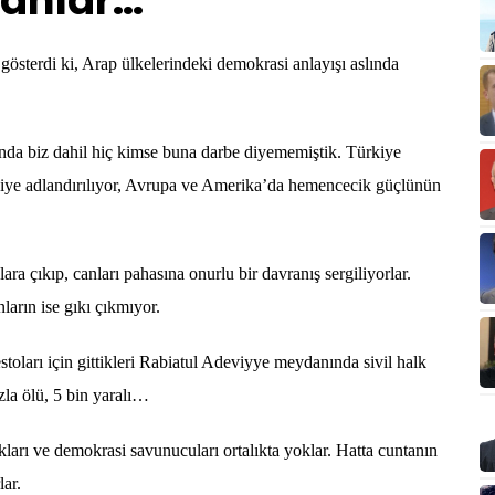
nanlar…
gösterdi ki, Arap ülkelerindeki demokrasi anlayışı aslında
 biz dahil hiç kimse buna darbe diyememiştik. Türkiye
diye adlandırılıyor, Avrupa ve Amerika’da hemencecik güçlünün
kıp, canları pahasına onurlu bir davranış sergiliyorlar.
arın ise gıkı çıkmıyor.
ları için gittikleri Rabiatul Adeviyye meydanında sivil halk
zla ölü, 5 bin yaralı…
 ve demokrasi savunucuları ortalıkta yoklar. Hatta cuntanın
ar.