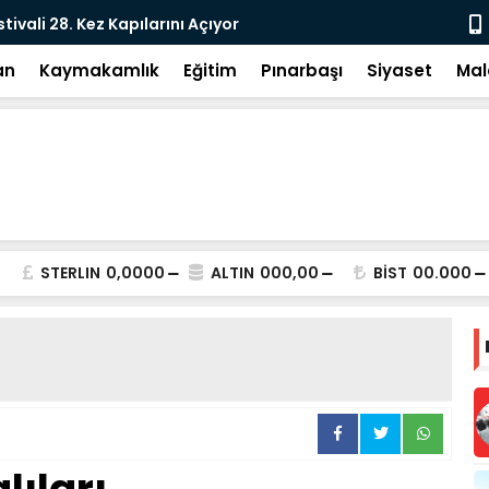
e: DEM Parti’nin Tarihi Sınavı
Milletvekil
an
Kaymakamlık
Eğitim
Pınarbaşı
Siyaset
Mal
STERLIN
0,0000
ALTIN
000,00
BİST
00.000