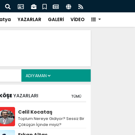
i Alkayış, Cibuti’de diplomatik temaslarda bulundu
Saad
takip
atya
YAZARLAR
GALERİ
VİDEO
KÖŞE
YAZARLARI
TÜMÜ
Celil Kocataş
Toplum Nereye Gidiyor? Sessiz Bir
Çöküşün İçinde miyiz?
Erkan Altaş