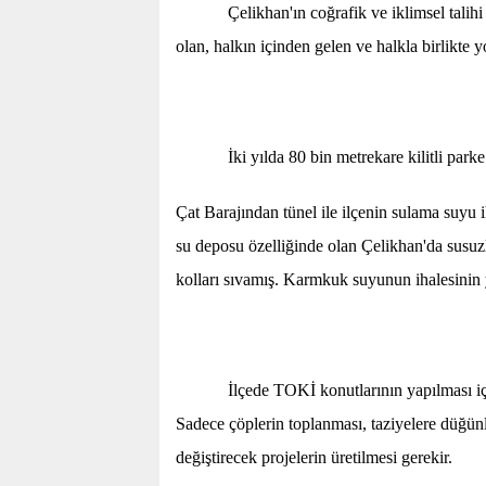
Çelikhan'ın coğrafik ve iklimsel talihi kar
olan, halkın içinden gelen ve halkla birlikte
İki yılda 80 bin metrekare kilitli parke t
Çat Barajından tünel ile ilçenin sulama suyu i
su deposu özelliğinde olan Çelikhan'da susu
kolları sıvamış. Karmkuk suyunun ihalesinin ya
İlçede TOKİ konutlarının yapılması için Sa
Sadece çöplerin toplanması, taziyelere düğünl
değiştirecek projelerin üretilmesi gerekir.