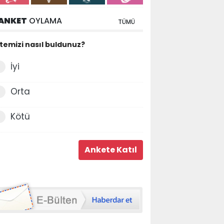
ANKET
OYLAMA
TÜMÜ
itemizi nasıl buldunuz?
İyi
Orta
Kötü