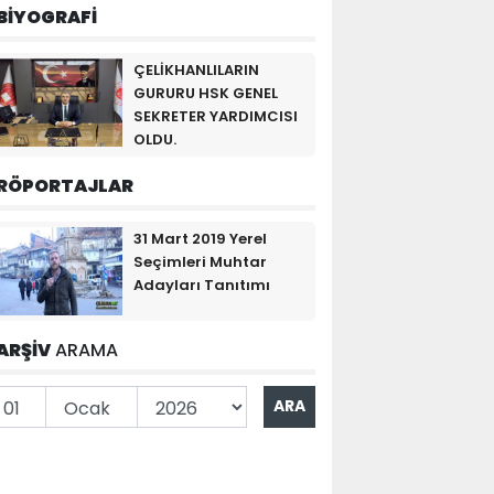
BİYOGRAFİ
ÇELİKHANLILARIN
GURURU HSK GENEL
SEKRETER YARDIMCISI
OLDU.
RÖPORTAJLAR
31 Mart 2019 Yerel
Seçimleri Muhtar
Adayları Tanıtımı
ARŞİV
ARAMA