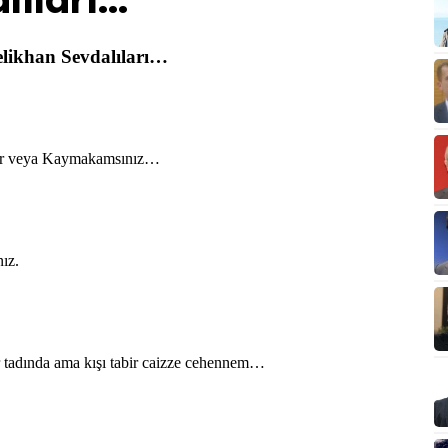
ıları...
likhan Sevdalıları…
r veya Kaymakamsınız…
ız.
adında ama kışı tabir caizze cehennem…