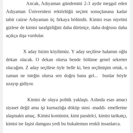
Ancak, Adıyaman gündemini 2-3 aydır meşgul eden
Adıyaman Üniversitesi rektörlüğü seçimi sonuçlanana kadar
tabir caizse Adıyaman üç fırkaya bölündü. Kimisi esas niyetini
gizlese de kimisi tarafgirliğini daha dürüstçe, daha doğrusu daha
açıkça dışa vurdular.
X aday bizim köylümüz. Y aday seçilirse halamın oğlu
dekan olacak. O dekan olursa bende bölüme genel sekreter
olacağım. Z aday seçilirse öyle belle ki, ben seçilmişim ortak, o
zaman ne isteğin olursa sen doğru bana gel... bunlar böyle
uzayıp gidiyor.
Kimisi de olaya politik yaklaştı. Aslında esas amacı
siyaset değil ama işi kurnazlığa döküp sinsi -maddi- emellerine
ulaşmaktı amaç. Kimisi komünist, kimi paralelci, kimisi tarikatçı,
kimisi ise faşist damgası yedi bu bukalemun renkli insanlarca.