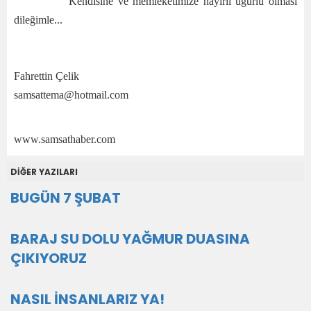
Kendisine ve memleketimize hayırlı uğurlu olması
dileğimle...
Fahrettin Çelik
samsattema@hotmail.com
www.samsathaber.com
DİĞER YAZILARI
BUGÜN 7 ŞUBAT
BARAJ SU DOLU YAĞMUR DUASINA
ÇIKIYORUZ
NASIL İNSANLARIZ YA!