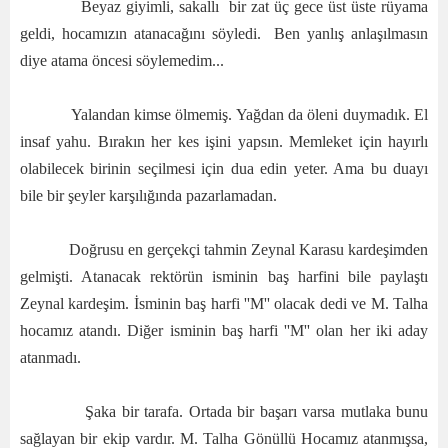
Beyaz giyimli, sakallı bir zat üç gece üst üste rüyama
geldi, hocamızın atanacağını söyledi. Ben yanlış anlaşılmasın
diye atama öncesi söylemedim...
Yalandan kimse ölmemiş. Yağdan da öleni duymadık. El
insaf yahu. Bırakın her kes işini yapsın. Memleket için hayırlı
olabilecek birinin seçilmesi için dua edin yeter. Ama bu duayı
bile bir şeyler karşılığında pazarlamadan.
Doğrusu en gerçekçi tahmin Zeynal Karasu kardeşimden
gelmişti. Atanacak rektörün isminin baş harfini bile paylaştı
Zeynal kardeşim. İsminin baş harfi ''M'' olacak dedi ve M. Talha
hocamız atandı. Diğer isminin baş harfi ''M'' olan her iki aday
atanmadı.
Şaka bir tarafa. Ortada bir başarı varsa mutlaka bunu
sağlayan bir ekip vardır. M. Talha Gönüllü Hocamız atanmışsa,