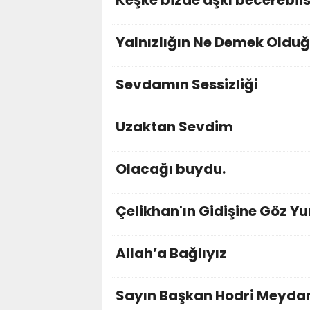
Keşke bizde aşkı becerebilse
Yalnızlığın Ne Demek Olduğu
Sevdamın Sessizliği
Uzaktan Sevdim
Olacağı buydu.
Çelikhan'ın Gidişine Göz
Allah’a Bağlıyız
Sayın Başkan Hodri Meyda