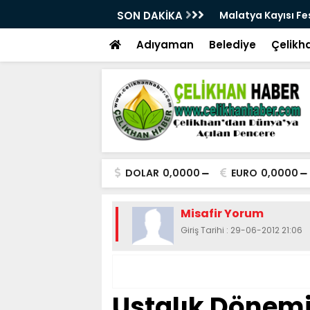
28. Kez Kapılarını Açıyor
SON DAKİKA
Vesayetten Siyaset
Adıyaman
Belediye
Çelikh
DOLAR
0,0000
EURO
0,0000
Misafir Yorum
Giriş Tarihi : 29-06-2012 21:06
Ustalık Dönemi