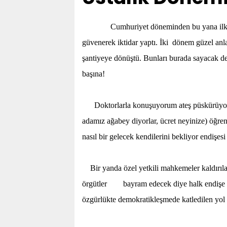
Cumhuriyet döneminden bu yana ilk kez 
güvenerek iktidar yaptı. İki dönem güzel anla
şantiyeye dönüştü. Bunları burada sayacak d
başına!
Doktorlarla konuşuyorum ateş püskürüyorla
adamız ağabey diyorlar, ücret neyinize) öğren
nasıl bir gelecek kendilerini bekliyor endişes
Bir yanda özel yetkili mahkemeler kaldırılaca
örgütler bayram edecek diye halk endişe ve
özgürlükte demokratikleşmede katledilen yol v