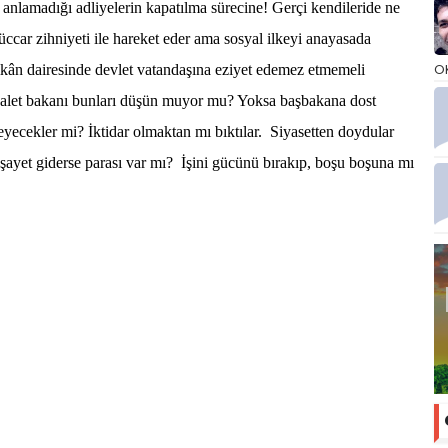
lamadığı adliyelerin kapatılma sürecine! Gerçi kendileride ne
üccar zihniyeti ile hareket eder ama sosyal ilkeyi anayasada
O
mkân dairesinde devlet vatandaşına eziyet edemez etmemeli
dalet bakanı bunları düşün muyor mu? Yoksa başbakana dost
eyecekler mi? İktidar olmaktan mı bıktılar. Siyasetten doydular
şayet giderse parası var mı?
İşini gücünü bırakıp, boşu boşuna mı