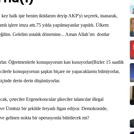
halk işte benim iktidarım deyip AKP'yi seçerek, inanarak,
mlı işlere imza attı.75 yılda yapılmayanlar yapıldı. Ülkem
eğilim. Gelelim ustalık dönemine... Aman Allah’ım dostlar
r. Öğretmenlerle konuşuyorum kan kusuyorlar(Bizler 15 saatlik
cilerle konuşuyorsun şaşkın biçare ne yapacaklarını bilmiyorlar,
i içinde derin derin düşünüyorlar.
k, çeteciler Ergenekoncular şikeciler talancılar illegal
 Ümitsiz bir şekilde feryadı figan ediyor. Demokraside,
e gelinen nokta bir operasyonla bitirilecek mi?