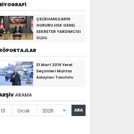
BİYOGRAFİ
ÇELİKHANLILARIN
GURURU HSK GENEL
SEKRETER YARDIMCISI
OLDU.
RÖPORTAJLAR
31 Mart 2019 Yerel
Seçimleri Muhtar
Adayları Tanıtımı
ARŞİV
ARAMA