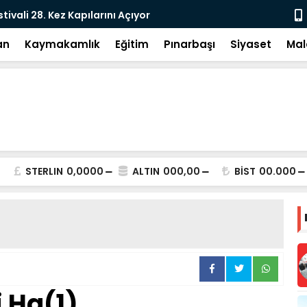
e: DEM Parti’nin Tarihi Sınavı
Milletvekil
an
Kaymakamlık
Eğitim
Pınarbaşı
Siyaset
Mal
STERLIN
0,0000
ALTIN
000,00
BİST
00.000
 Ha(1)