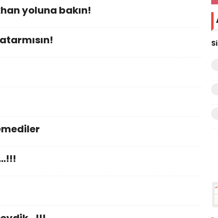
khan yoluna bakın!
 atarmısın!
S
emediler
!!!