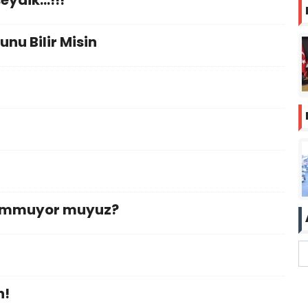
ydik...!!!
nu Bilir Misin
 Yummuyor muyuz?
n!