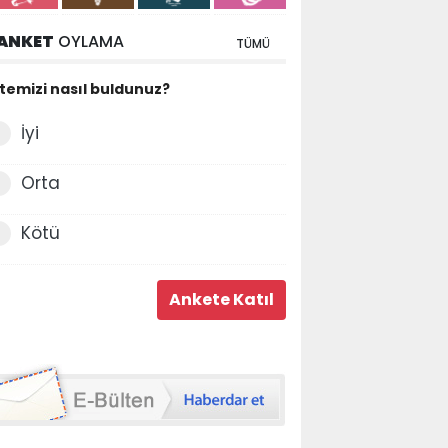
ANKET
OYLAMA
TÜMÜ
itemizi nasıl buldunuz?
İyi
Orta
Kötü