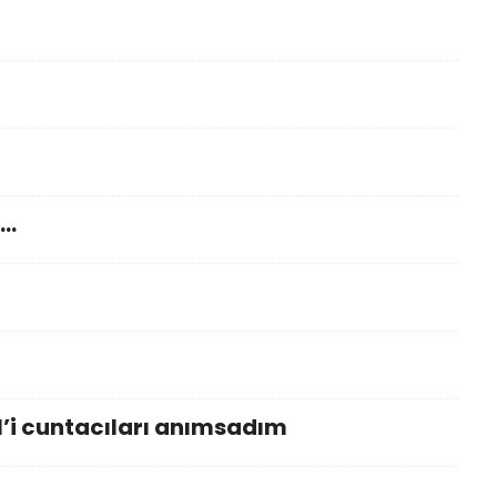
a…
l’i cuntacıları anımsadım