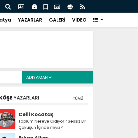
i Alkayış, Cibuti’de diplomatik temaslarda bulundu
Saad
takip
atya
YAZARLAR
GALERİ
VİDEO
KÖŞE
YAZARLARI
TÜMÜ
Celil Kocataş
Toplum Nereye Gidiyor? Sessiz Bir
Çöküşün İçinde miyiz?
Erkan Altaş