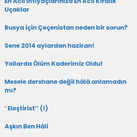
En Acil İhtiyaçlarınıza En Acil Kiralık
Uçaklar
Rusya için Çeçenistan neden bir sorun?
Sene 2014 aylardan haziran!
Yollarda Ölüm Kaderimiz Oldu!
Mesele dershane değil hâlâ anlamadın
mı?
’ Eleştirist’’ (!)
Aşkın Ben Hâli