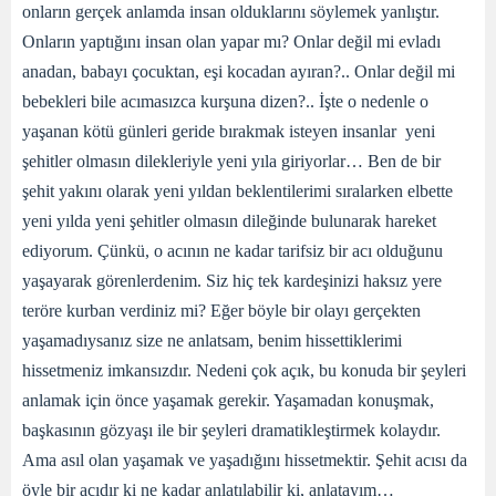
onların gerçek anlamda insan olduklarını söylemek yanlıştır.
Onların yaptığını insan olan yapar mı? Onlar değil mi evladı
anadan, babayı çocuktan, eşi kocadan ayıran?.. Onlar değil mi
bebekleri bile acımasızca kurşuna dizen?.. İşte o nedenle o
yaşanan kötü günleri geride bırakmak isteyen insanlar yeni
şehitler olmasın dilekleriyle yeni yıla giriyorlar… Ben de bir
şehit yakını olarak yeni yıldan beklentilerimi sıralarken elbette
yeni yılda yeni şehitler olmasın dileğinde bulunarak hareket
ediyorum. Çünkü, o acının ne kadar tarifsiz bir acı olduğunu
yaşayarak görenlerdenim. Siz hiç tek kardeşinizi haksız yere
teröre kurban verdiniz mi? Eğer böyle bir olayı gerçekten
yaşamadıysanız size ne anlatsam, benim hissettiklerimi
hissetmeniz imkansızdır. Nedeni çok açık, bu konuda bir şeyleri
anlamak için önce yaşamak gerekir. Yaşamadan konuşmak,
başkasının gözyaşı ile bir şeyleri dramatikleştirmek kolaydır.
Ama asıl olan yaşamak ve yaşadığını hissetmektir. Şehit acısı da
öyle bir acıdır ki ne kadar anlatılabilir ki, anlatayım…