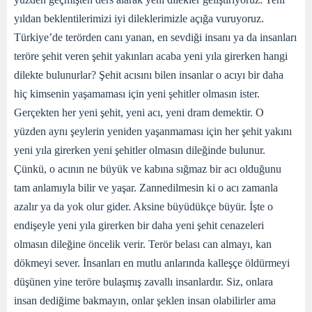
yıldan beklentilerimizi iyi dileklerimizle açığa vuruyoruz.
Türkiye’de terörden canı yanan, en sevdiği insanı ya da insanları
teröre şehit veren şehit yakınları acaba yeni yıla girerken hangi
dilekte bulunurlar? Şehit acısını bilen insanlar o acıyı bir daha
hiç kimsenin yaşamaması için yeni şehitler olmasın ister.
Gerçekten her yeni şehit, yeni acı, yeni dram demektir. O
yüzden aynı şeylerin yeniden yaşanmaması için her şehit yakını
yeni yıla girerken yeni şehitler olmasın dileğinde bulunur.
Çünkü, o acının ne büyük ve kabına sığmaz bir acı olduğunu
tam anlamıyla bilir ve yaşar. Zannedilmesin ki o acı zamanla
azalır ya da yok olur gider. Aksine büyüdükçe büyür. İşte o
endişeyle yeni yıla girerken bir daha yeni şehit cenazeleri
olmasın dileğine öncelik verir. Terör belası can almayı, kan
dökmeyi sever. İnsanları en mutlu anlarında kalleşçe öldürmeyi
düşünen yine teröre bulaşmış zavallı insanlardır. Siz, onlara
insan dediğime bakmayın, onlar şeklen insan olabilirler ama