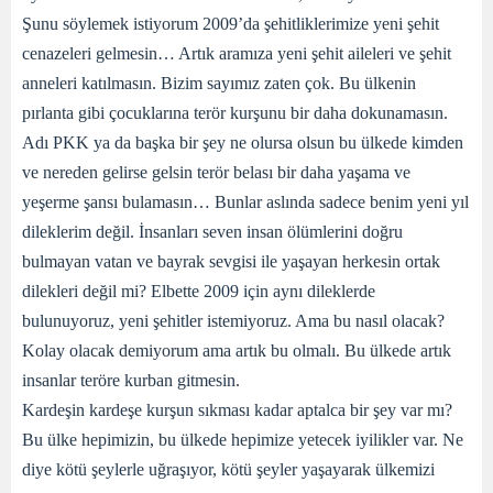
Şunu söylemek istiyorum 2009’da şehitliklerimize yeni şehit
cenazeleri gelmesin… Artık aramıza yeni şehit aileleri ve şehit
anneleri katılmasın. Bizim sayımız zaten çok. Bu ülkenin
pırlanta gibi çocuklarına terör kurşunu bir daha dokunamasın.
Adı PKK ya da başka bir şey ne olursa olsun bu ülkede kimden
ve nereden gelirse gelsin terör belası bir daha yaşama ve
yeşerme şansı bulamasın… Bunlar aslında sadece benim yeni yıl
dileklerim değil. İnsanları seven insan ölümlerini doğru
bulmayan vatan ve bayrak sevgisi ile yaşayan herkesin ortak
dilekleri değil mi? Elbette 2009 için aynı dileklerde
bulunuyoruz, yeni şehitler istemiyoruz. Ama bu nasıl olacak?
Kolay olacak demiyorum ama artık bu olmalı. Bu ülkede artık
insanlar teröre kurban gitmesin.
Kardeşin kardeşe kurşun sıkması kadar aptalca bir şey var mı?
Bu ülke hepimizin, bu ülkede hepimize yetecek iyilikler var. Ne
diye kötü şeylerle uğraşıyor, kötü şeyler yaşayarak ülkemizi