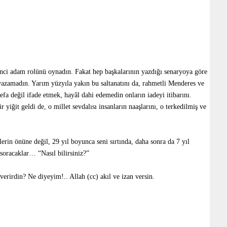
inci adam rolünü oynadın. Fakat hep başkalarının yazdığı senaryoya göre
yazamadın. Yarım yüzyıla yakın bu saltanatını da, rahmetli Menderes ve
efa değil ifade etmek, hayâl dahi edemedin onların iadeyi itibarını.
iğit geldi de, o millet sevdalısı insanların naaşlarını, o terkedilmiş ve
erin önüne değil, 29 yıl boyunca seni sırtında, daha sonra da 7 yıl
 soracaklar… “Nasıl bilirsiniz?”
verirdin? Ne diyeyim!.. Allah (cc) akıl ve izan versin.