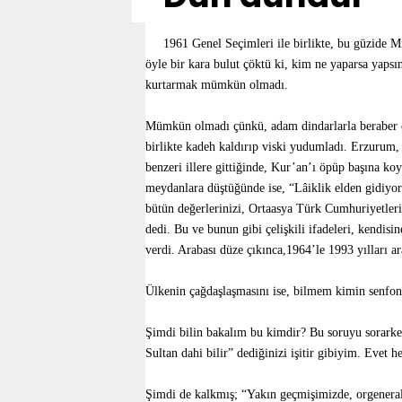
1961 Genel Seçimleri ile birlikte, bu güzide Mi
öyle bir kara bulut çöktü ki, kim ne yaparsa yapsı
kurtarmak mümkün olmadı.
Mümkün olmadı çünkü, adam dindarlarla beraber ca
birlikte kadeh kaldırıp viski yudumladı. Erzurum
benzeri illere gittiğinde, Kur’an’ı öpüp başına k
meydanlara düştüğünde ise, “Lâiklik elden gidiyor” 
bütün değerlerinizi, Ortaasya Türk Cumhuriyetler
dedi. Bu ve bunun gibi çelişkili ifadeleri, kendis
verdi. Arabası düze çıkınca,1964’le 1993 yılları ara
Ülkenin çağdaşlaşmasını ise, bilmem kimin senfonis
Şimdi bilin bakalım bu kimdir? Bu soruyu sorarke
Sultan dahi bilir” dediğinizi işitir gibiyim. Evet 
Şimdi de kalkmış; “Yakın geçmişimizde, orgeneral 