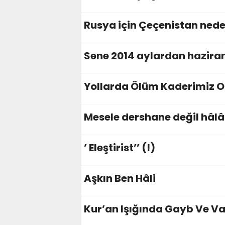
Rusya için Çeçenistan nede
Sene 2014 aylardan hazira
Yollarda Ölüm Kaderimiz O
Mesele dershane değil hâl
’ Eleştirist’’ (!)
Aşkın Ben Hâli
Kur’an Işığında Gayb Ve Vahi