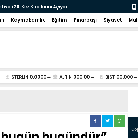
e: DEM Parti’nin Tarihi Sınavı
Milletvekil
an
Kaymakamlık
Eğitim
Pınarbaşı
Siyaset
Mal
STERLIN
0,0000
ALTIN
000,00
BİST
00.000
Cop
 bugün bugündür”