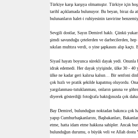
Türkiye karşı karşıya olmamıştır. Türkiye için ho
tarihî açıklamada bulunuyor. Bu beyan, biraz da ate
bulunanların halet-i ruhiyesinin tasvirine benzem
Sevgili dostlar, Sayın Demirel haklı. Çünkü yukarı
şimdi savunduğu çetelerden ve darbecilerden, hep o
sıkılan muhtıra verdi, o yine şapkasını alıp kaçt
Siyasî hayatı boyunca sürekli dayak yedi. Onunla b
idrak edemedi. Her dayak yiyişinde, ülke 30 - 40
ülke ne kadar geri kalırsa kalsın… Bir senfoni dinl
çok hızlı ve pratik şekilde kapatmış oluyordu. Ona 
yargılanması-tutuklanması, onların şanına ve şöhr
diyerek gösterdiği fotoğrafa baktığınızda çok daha 
Bay Demirel, bulunduğun noktadan bakınca çok hak
yapıp Cumhurbaşkanlarını, Başbakanları, Bakanları
etme, hatta idam etme hakkına sahipler. Ancak bu
bulunduğun durumu, o büyük veli ve Allah dostu Y