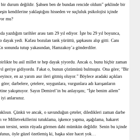
ş bir durum değildir. Şahsen ben de bundan rencide oldum” şeklinde bir
şin kendilerine yaklaştığını hisseden ve suçluluk psikolojisi içinde
iyor mu?
da yazdığım tarihler arası tam 29 yıl ediyor. İşte bu 29 yıl boyunca,
 dayak yedi. Kafası bozulan tank yürüttü, şapkasını alıp gitti. Canı
ı. En sonunda tutup yakasından, Hamzakoy’a gönderdiler.
irlikte bu asil millet te hep dayak yiyordu. Ancak o, bunu hiçbir zaman
 yıl geriye gidiyordu. Fakat o, bunun çözümünü bulmuştu. Ona göre; “Bir
eyince, en az yarım asır ileri gitmiş oluyor.” Böylece aradaki açıkları
göre; darbelere, çetelere, soygunlara, vurgunlara adı karışanların
etine yakışmıyor. Sayın Demirel’in bu anlayışını; “İşte benim ailem”
iyi anlarsınız.
lısın. Çünkü ve ancak, o savunduğun çeteler, diledikleri zaman darbe
 ve Milletvekillerini tutuklama, işkence yapma, aşağılama, hakaret
nun tersini, senin rüyada görmen dahi mümkün değildir. Senin bu içinde
unus, öyle güzel özetlemiş ki, başka söze hacet yok…