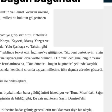
llet’in ve Cennet Vatan’ın üzerine,
n, milleti bu bulutun gölgesinden
miye girip sarf tuttu. Entellerle
, Konya, Kayseri, Maraş, Yozgat ve
oydu. Yolu Çankaya ve Taksim gibi
şeklinde feryat etti. İngiltere’ye gittiğinde, “Siz beni destekleyin. Sizin
i’ne taşıyacağım” diye vaatte bulundu. Dün “ak” dediğine, bugün “kara”
ine hatırlatılınca da, “Dün dündür – bugün bugündür” şeklinde karşılık
sında, kendisini sırtında taşıyan milletine, ülke dışında adresler gösterdi.
i ile özdeşleştirdi.
n, bıyıkaltından bana güldüğünüzü hissediyor ve “Bunu Mısır’daki Sağır
hepinizin de bildiği gibi, Bu zatı muhterem Sayın Demirel’dir.
rütbesine kadar gelmiş generallerin tutuklanması diye bir olayla,