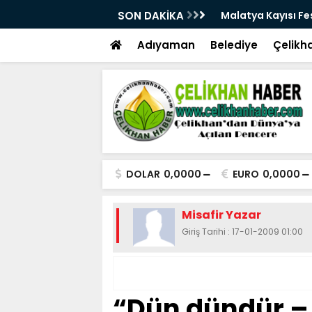
28. Kez Kapılarını Açıyor
SON DAKİKA
Vesayetten Siyaset
Adıyaman
Belediye
Çelikh
DOLAR
0,0000
EURO
0,0000
Misafir Yazar
Giriş Tarihi : 17-01-2009 01:00
“Dün dündür –