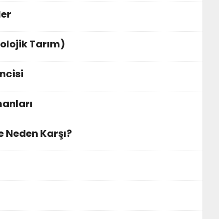
ler
olojik Tarım)
ncisi
anları
e Neden Karşı?