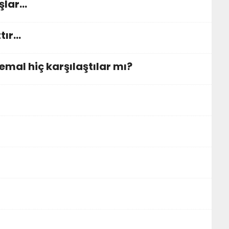
şlar…
tır…
mal hiç karşılaştılar mı?