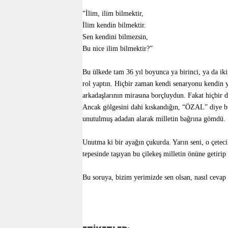
“İlim, ilim bilmektir,
İlim kendin bilmektir.
Sen kendini bilmezsin,
Bu nice ilim bilmektir?”
Bu ülkede tam 36 yıl boyunca ya birinci, ya da ik
rol yaptın. Hiçbir zaman kendi senaryonu kendin 
arkadaşlarının mirasına borçluydun. Fakat hiçbir d
Ancak gölgesini dahi kıskandığın, “ÖZAL” diye bir y
unutulmuş adadan alarak milletin bağrına gömdü.
Unutma ki bir ayağın çukurda. Yarın seni, o çetecil
tepesinde taşıyan bu çilekeş milletin önüne getirip
Bu soruya, bizim yerimizde sen olsan, nasıl cevap 