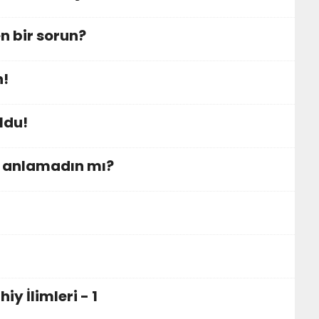
n bir sorun?
n!
ldu!
â anlamadın mı?
y İlimleri - 1