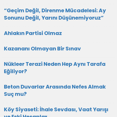
“Geçim Değil, Direnme Mücadelesi: Ay
Sonunu Değil, Yarını Düşünemiyoruz”
Ahlakın Partisi Olmaz
Kazananı Olmayan Bir Sınav
Nükleer Terazi Neden Hep Aynı Tarafa
Eğiliyor?
Beton Duvarlar Arasında Nefes Almak
Suç mu?
Köy Siyaseti: İhale Sevdası, Vaat Yarışı
ve Eski Hesaplar