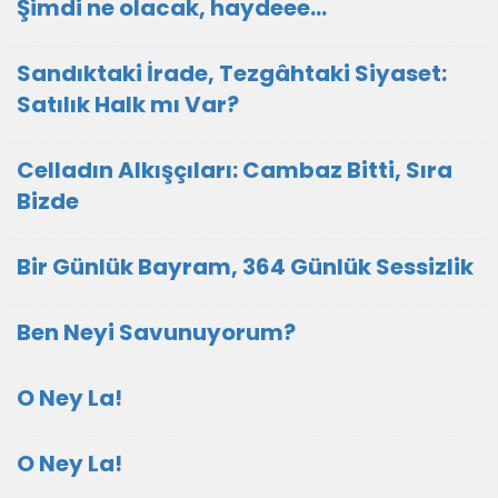
Şimdi ne olacak, haydeee…
Sandıktaki İrade, Tezgâhtaki Siyaset:
Satılık Halk mı Var?
Celladın Alkışçıları: Cambaz Bitti, Sıra
Bizde
Bir Günlük Bayram, 364 Günlük Sessizlik
Ben Neyi Savunuyorum?
O Ney La!
O Ney La!