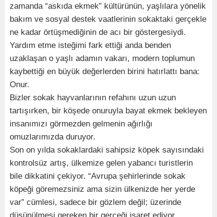
zamanda “askıda ekmek” kültürünün, yaşlılara yönelik
bakım ve sosyal destek vaatlerinin sokaktaki gerçekle
ne kadar örtüşmediğinin de acı bir göstergesiydi.
Yardım etme isteğimi fark ettiği anda benden
uzaklaşan o yaşlı adamın vakarı, modern toplumun
kaybettiği en büyük değerlerden birini hatırlattı bana:
Onur.
Bizler sokak hayvanlarının refahını uzun uzun
tartışırken, bir köşede onuruyla bayat ekmek bekleyen
insanımızı görmezden gelmenin ağırlığı
omuzlarımızda duruyor.
Son on yılda sokaklardaki sahipsiz köpek sayısındaki
kontrolsüz artış, ülkemize gelen yabancı turistlerin
bile dikkatini çekiyor. “Avrupa şehirlerinde sokak
köpeği göremezsiniz ama sizin ülkenizde her yerde
var” cümlesi, sadece bir gözlem değil; üzerinde
düşünülmesi gereken bir gerçeği işaret ediyor.