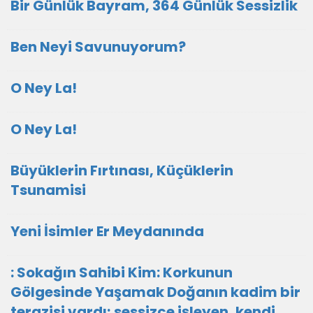
Bir Günlük Bayram, 364 Günlük Sessizlik
Ben Neyi Savunuyorum?
O Ney La!
O Ney La!
Büyüklerin Fırtınası, Küçüklerin
Tsunamisi
Yeni İsimler Er Meydanında
: Sokağın Sahibi Kim: Korkunun
Gölgesinde Yaşamak Doğanın kadim bir
terazisi vardı; sessizce işleyen, kendi