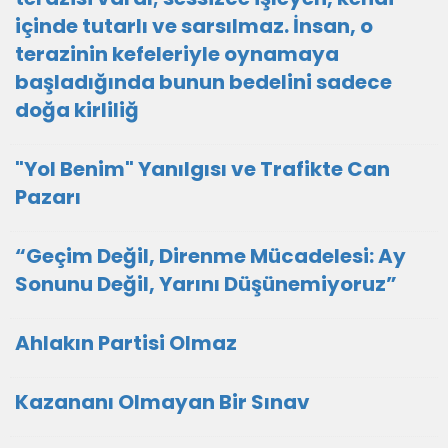
içinde tutarlı ve sarsılmaz. İnsan, o
terazinin kefeleriyle oynamaya
başladığında bunun bedelini sadece
doğa kirliliğ
"Yol Benim" Yanılgısı ve Trafikte Can
Pazarı
“Geçim Değil, Direnme Mücadelesi: Ay
Sonunu Değil, Yarını Düşünemiyoruz”
Ahlakın Partisi Olmaz
Kazananı Olmayan Bir Sınav