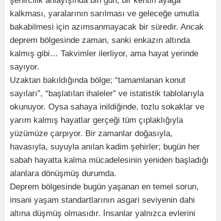
şehircilik anlayışında bin gün; bir kentin ayağa
kalkması, yaralarının sarılması ve geleceğe umutla
bakabilmesi için azımsanmayacak bir süredir. Ancak
deprem bölgesinde zaman, sanki enkazın altında
kalmış gibi… Takvimler ilerliyor, ama hayat yerinde
sayıyor.
Uzaktan bakıldığında bölge; “tamamlanan konut
sayıları”, “başlatılan ihaleler” ve istatistik tablolarıyla
okunuyor. Oysa sahaya inildiğinde, tozlu sokaklar ve
yarım kalmış hayatlar gerçeği tüm çıplaklığıyla
yüzümüze çarpıyor. Bir zamanlar doğasıyla,
havasıyla, suyuyla anılan kadim şehirler; bugün her
sabah hayatta kalma mücadelesinin yeniden başladığı
alanlara dönüşmüş durumda.
Deprem bölgesinde bugün yaşanan en temel sorun,
insani yaşam standartlarının asgari seviyenin dahi
altına düşmüş olmasıdır. İnsanlar yalnızca evlerini