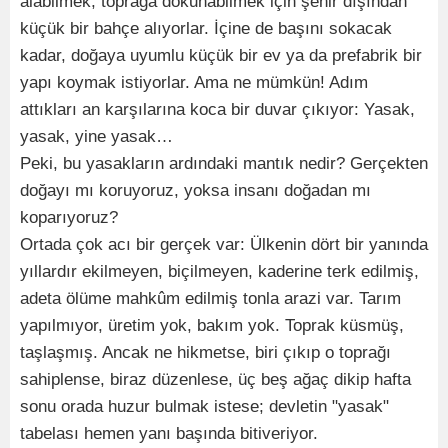
alabilmek, toprağa dokunabilmek için şehir dışından
küçük bir bahçe alıyorlar. İçine de başını sokacak
kadar, doğaya uyumlu küçük bir ev ya da prefabrik bir
yapı koymak istiyorlar. Ama ne mümkün! Adım
attıkları an karşılarına koca bir duvar çıkıyor: Yasak,
yasak, yine yasak…
Peki, bu yasakların ardındaki mantık nedir? Gerçekten
doğayı mı koruyoruz, yoksa insanı doğadan mı
koparıyoruz?
Ortada çok acı bir gerçek var: Ülkenin dört bir yanında
yıllardır ekilmeyen, biçilmeyen, kaderine terk edilmiş,
adeta ölüme mahkûm edilmiş tonla arazi var. Tarım
yapılmıyor, üretim yok, bakım yok. Toprak küsmüş,
taşlaşmış. Ancak ne hikmetse, biri çıkıp o toprağı
sahiplense, biraz düzenlese, üç beş ağaç dikip hafta
sonu orada huzur bulmak istese; devletin "yasak"
tabelası hemen yanı başında bitiveriyor.