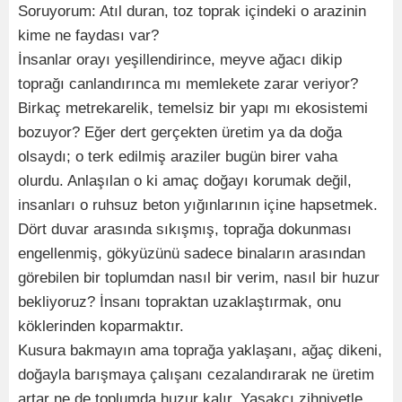
Soruyorum: Atıl duran, toz toprak içindeki o arazinin
kime ne faydası var?
İnsanlar orayı yeşillendirince, meyve ağacı dikip
toprağı canlandırınca mı memlekete zarar veriyor?
Birkaç metrekarelik, temelsiz bir yapı mı ekosistemi
bozuyor? Eğer dert gerçekten üretim ya da doğa
olsaydı; o terk edilmiş araziler bugün birer vaha
olurdu. Anlaşılan o ki amaç doğayı korumak değil,
insanları o ruhsuz beton yığınlarının içine hapsetmek.
Dört duvar arasında sıkışmış, toprağa dokunması
engellenmiş, gökyüzünü sadece binaların arasından
görebilen bir toplumdan nasıl bir verim, nasıl bir huzur
bekliyoruz? İnsanı topraktan uzaklaştırmak, onu
köklerinden koparmaktır.
Kusura bakmayın ama toprağa yaklaşanı, ağaç dikeni,
doğayla barışmaya çalışanı cezalandırarak ne üretim
artar ne de toplumda huzur kalır. Yasakçı zihniyetle