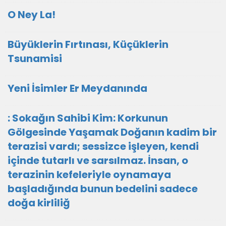
O Ney La!
Büyüklerin Fırtınası, Küçüklerin
Tsunamisi
Yeni İsimler Er Meydanında
: Sokağın Sahibi Kim: Korkunun
Gölgesinde Yaşamak Doğanın kadim bir
terazisi vardı; sessizce işleyen, kendi
içinde tutarlı ve sarsılmaz. İnsan, o
terazinin kefeleriyle oynamaya
başladığında bunun bedelini sadece
doğa kirliliğ