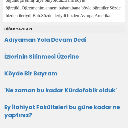
olgunluğa ermiş diye biliyorduk.Bana böyle
öğretildi.Öğretmenim,annem,babam,bana böyle öğrettiler.Sözde
bizden ileriydi Batı.Sözde ileriydi bizden Avrupa,Amerika.
DİĞER YAZILARI
Adıyaman Yola Devam Dedi
İzlerinin Silinmesi Üzerine
Köyde Bir Bayram
'Ne zaman bu kadar Kürdofobik olduk'
Ey İlahiyat Fakülteleri bu güne kadar ne
yaptınız?