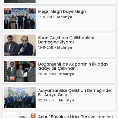
Megri Megri Daye Megri
17-11-2013 -
Malatya
İlhan Geçit'ten Çelikhanlılar
Derneğine Ziyaret
12-11-2013 -
Malatya
Doğanşehir’de Ak partinin ilk aday
adayı bir Çelikhanlı
25-10-2013 -
Malatya
Adıyamanlılar,Çelikhan Derneğinde
Bir Araya Geldi
22-10-2013 -
Malatya
Acar:" Büyük ve Lider Türkiye idealine