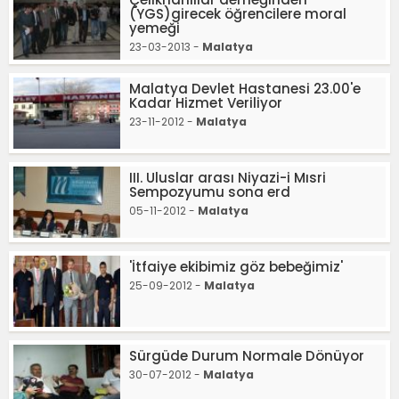
(YGS)girecek öğrencilere moral
yemeği
23-03-2013 -
Malatya
Malatya Devlet Hastanesi 23.00'e
Kadar Hizmet Veriliyor
23-11-2012 -
Malatya
III. Uluslar arası Niyazi-i Mısri
Sempozyumu sona erd
05-11-2012 -
Malatya
'İtfaiye ekibimiz göz bebeğimiz'
25-09-2012 -
Malatya
Sürgüde Durum Normale Dönüyor
30-07-2012 -
Malatya