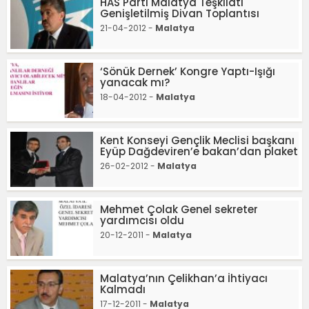
HAS Parti Malatya Teşkilatı
Genişletilmiş Divan Toplantısı
21-04-2012 -
Malatya
‘Sönük Dernek’ Kongre Yaptı-Işığı
yanacak mı?
18-04-2012 -
Malatya
Kent Konseyi Gençlik Meclisi başkanı
Eyüp Dağdeviren’e bakan’dan plaket
26-02-2012 -
Malatya
Mehmet Çolak Genel sekreter
yardımcısı oldu
20-12-2011 -
Malatya
Malatya’nın Çelikhan’a İhtiyacı
Kalmadı
17-12-2011 -
Malatya