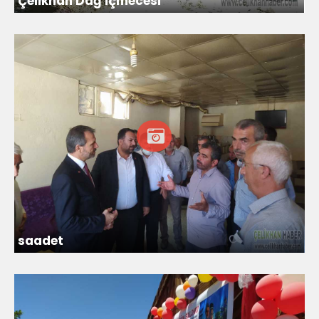
Çelikhan Dağ İçmecesi
saadet