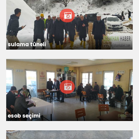
sulama tüneli
esob seçimi