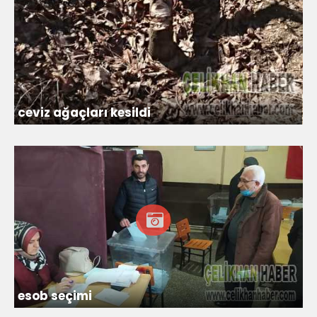
ceviz ağaçları kesildi
esob seçimi