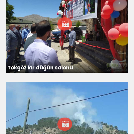
Tokgöz kır düğün salonu