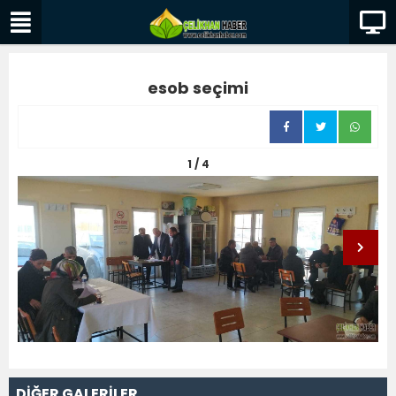
esob seçimi
1 / 4
DİĞER GALERİLER