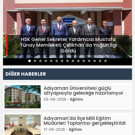
HSK Genel Sekreter Yardımcısı Mustafa
Tünay Memleketi Çelikhan'da Yoğun İlgi
Gördü
DİĞER HABERLER
Adıyaman Üniversitesi güçlü
altyapısıyla geleceğe hazırlanıyor
03-08-2026 -
Eğitim
Adıyaman'da İlçe Milli Eğitim
Müdürleri Toplantısı gerçekleştirildi
17-06-2026 -
Eğitim