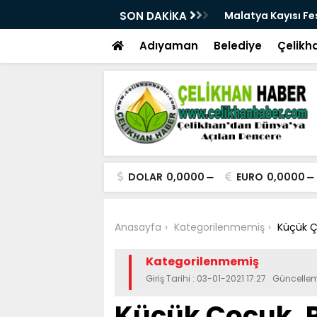
üçlü altyapısıyla geleceğe hazırlanıyor
SON DAKİKA
Malatya Kayısı Fes
Adıyaman
Belediye
Çelikh
DOLAR
0,0000
EURO
0,0000
Anasayfa
Kategorilenmemiş
Küçük Ç
Kategorilenmemiş
Giriş Tarihi : 03-01-2021 17:27 Güncellem
Küçük Çocuk, 