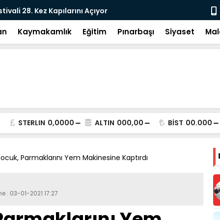
tivali 28. Kez Kapılarını Açıyor
Vesayetten 
an
Kaymakamlık
Eğitim
Pınarbaşı
Siyaset
Mal
STERLIN
0,0000
ALTIN
000,00
BİST
00.000
ocuk, Parmaklarını Yem Makinesine Kaptırdı
e : 03-01-2021 17:27
Parmaklarını Yem