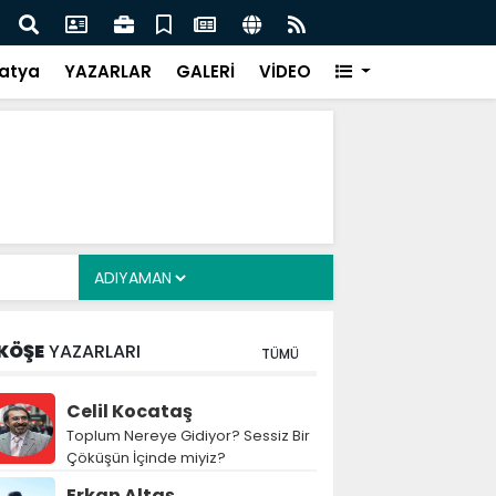
Siyasete: DEM Parti’nin Tarihi Sınavı
Mille
atya
YAZARLAR
GALERİ
VİDEO
KÖŞE
YAZARLARI
TÜMÜ
Celil Kocataş
Toplum Nereye Gidiyor? Sessiz Bir
Çöküşün İçinde miyiz?
Erkan Altaş