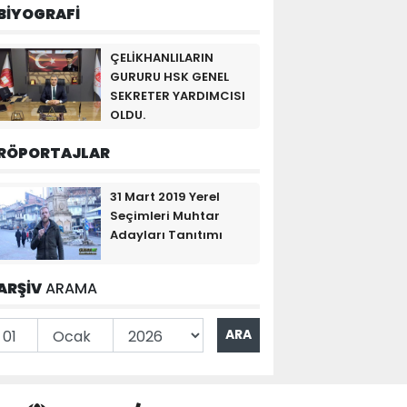
BİYOGRAFİ
ÇELİKHANLILARIN
GURURU HSK GENEL
SEKRETER YARDIMCISI
OLDU.
RÖPORTAJLAR
31 Mart 2019 Yerel
Seçimleri Muhtar
Adayları Tanıtımı
ARŞİV
ARAMA