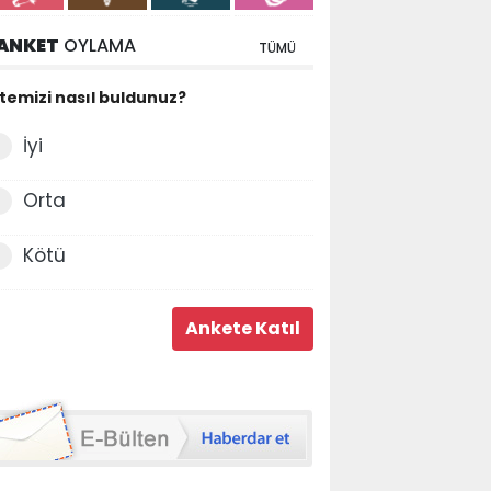
ANKET
OYLAMA
TÜMÜ
itemizi nasıl buldunuz?
İyi
Orta
Kötü