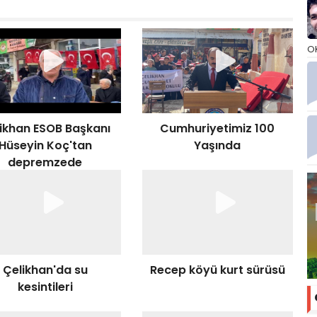
O
ikhan ESOB Başkanı
Cumhuriyetimiz 100
Hüseyin Koç'tan
Yaşında
depremzede
tandaşlara çorba
ikramı
Çelikhan'da su
Recep köyü kurt sürüsü
kesintileri