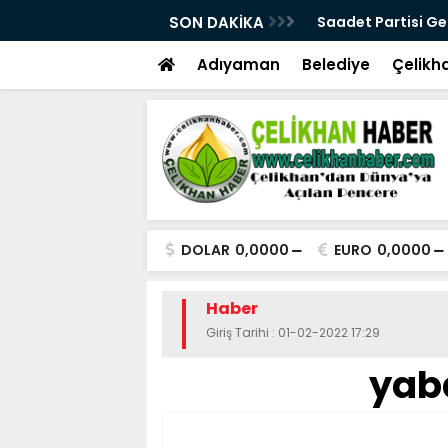
buti’de diplomatik temaslarda bulundu
SON DAKİKA
Saadet Partisi Ge
takipçisi olacağız
Adıyaman
Belediye
Çelikh
DOLAR
0,0000
EURO
0,0000
Haber
Giriş Tarihi : 01-02-2022 17:29
yab