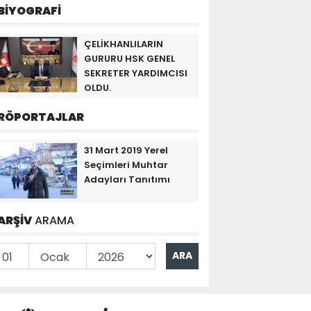
BİYOGRAFİ
ÇELİKHANLILARIN
GURURU HSK GENEL
SEKRETER YARDIMCISI
OLDU.
RÖPORTAJLAR
31 Mart 2019 Yerel
Seçimleri Muhtar
Adayları Tanıtımı
ARŞİV
ARAMA