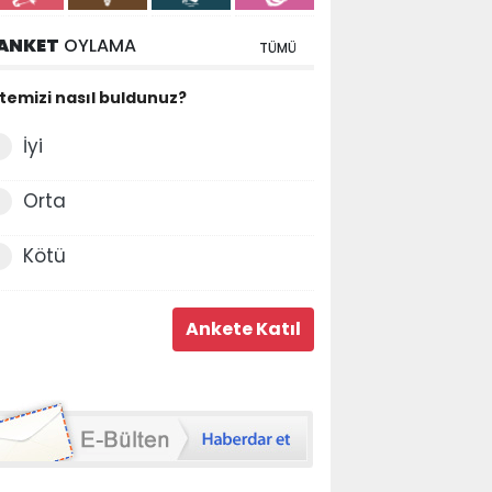
ANKET
OYLAMA
TÜMÜ
itemizi nasıl buldunuz?
İyi
Orta
Kötü