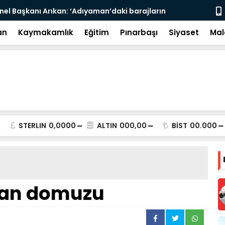
nel Başkanı Arıkan: ‘Adıyaman’daki barajların
Adıyaman’da
’ - Videolu Haber
an
Kaymakamlık
Eğitim
Pınarbaşı
Siyaset
Mal
STERLIN
0,0000
ALTIN
000,00
BİST
00.000
an domuzu