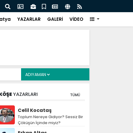
 evde yılan paniği - Videolu Haber
Adıya
atya
YAZARLAR
GALERİ
VİDEO
KÖŞE
YAZARLARI
TÜMÜ
Celil Kocataş
Toplum Nereye Gidiyor? Sessiz Bir
Çöküşün İçinde miyiz?
Erkan Altaş