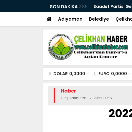
buti’de diplomatik temaslarda bulundu
SON DAKİKA
Saadet Partisi Ge
takipçisi olacağız
Adıyaman
Belediye
Çelikh
DOLAR
0,0000
EURO
0,0000
Haber
Giriş Tarihi : 26-12-2022 17:56
2022