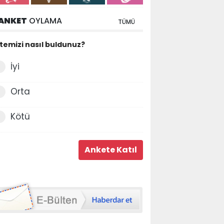
ANKET
OYLAMA
TÜMÜ
itemizi nasıl buldunuz?
İyi
Orta
Kötü