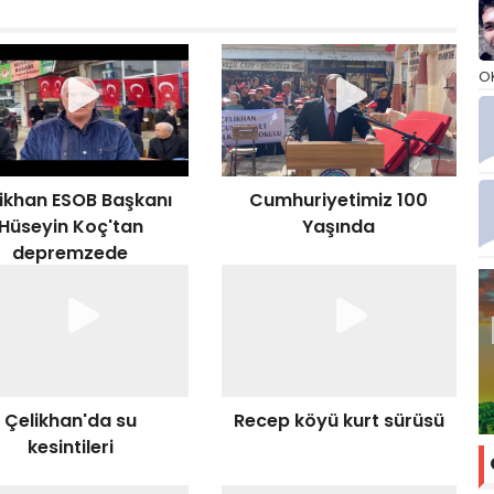
O
ikhan ESOB Başkanı
Cumhuriyetimiz 100
Hüseyin Koç'tan
Yaşında
depremzede
tandaşlara çorba
ikramı
Çelikhan'da su
Recep köyü kurt sürüsü
kesintileri