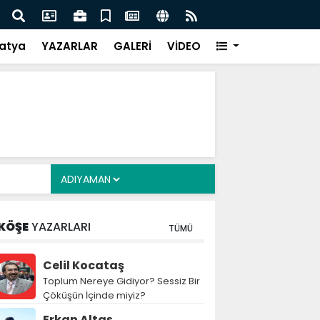
 evde yılan paniği - Videolu Haber
Adıya
atya
YAZARLAR
GALERİ
VİDEO
KÖŞE
YAZARLARI
TÜMÜ
Celil Kocataş
Toplum Nereye Gidiyor? Sessiz Bir
Çöküşün İçinde miyiz?
Erkan Altaş