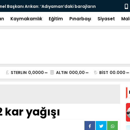
nel Başkanı Arıkan: ‘Adıyaman’daki barajların
Adıyaman’da
’ - Videolu Haber
an
Kaymakamlık
Eğitim
Pınarbaşı
Siyaset
Mal
STERLIN
0,0000
ALTIN
000,00
BİST
00.000
 kar yağışı