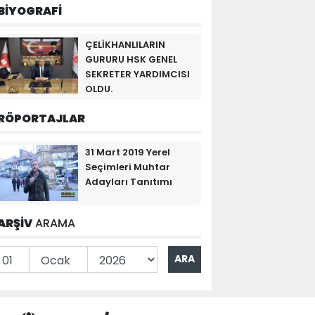
BİYOGRAFİ
ÇELİKHANLILARIN
GURURU HSK GENEL
SEKRETER YARDIMCISI
OLDU.
RÖPORTAJLAR
31 Mart 2019 Yerel
Seçimleri Muhtar
Adayları Tanıtımı
ARŞİV
ARAMA