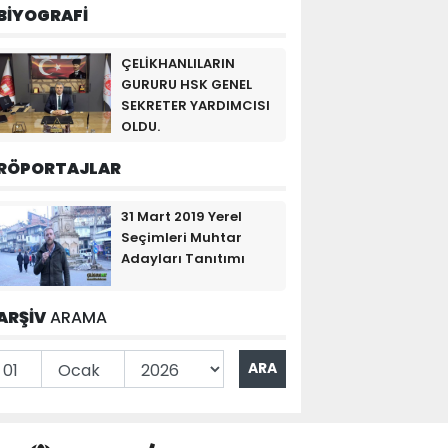
BİYOGRAFİ
ÇELİKHANLILARIN
GURURU HSK GENEL
SEKRETER YARDIMCISI
OLDU.
RÖPORTAJLAR
31 Mart 2019 Yerel
Seçimleri Muhtar
Adayları Tanıtımı
ARŞİV
ARAMA