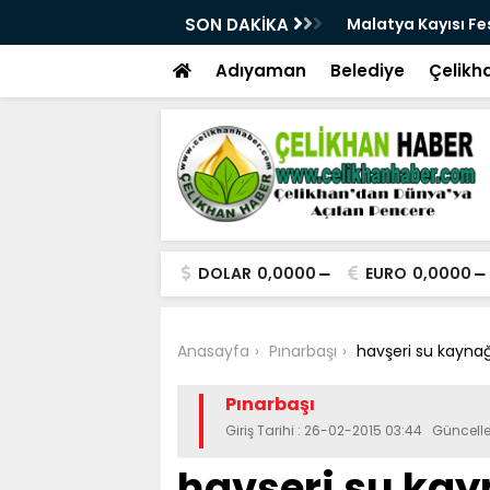
üçlü altyapısıyla geleceğe hazırlanıyor
SON DAKİKA
Malatya Kayısı Fes
Adıyaman
Belediye
Çelikh
DOLAR
0,0000
EURO
0,0000
Anasayfa
Pınarbaşı
havşeri su kaynağı
Pınarbaşı
Giriş Tarihi : 26-02-2015 03:44 Güncel
havşeri su ka