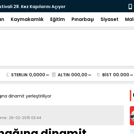
tivali 28. Kez Kapılarını Açıyor
Vesayetten 
an
Kaymakamlık
Eğitim
Pınarbaşı
Siyaset
Mal
STERLIN
0,0000
ALTIN
000,00
BİST
00.000
na dinamit yerleştiriliyor
leme : 26-02-2015 03:44
ynağına dinamit