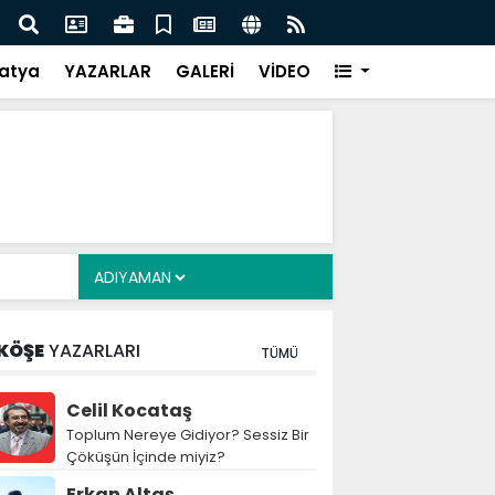
Siyasete: DEM Parti’nin Tarihi Sınavı
Mille
atya
YAZARLAR
GALERİ
VİDEO
KÖŞE
YAZARLARI
TÜMÜ
Celil Kocataş
Toplum Nereye Gidiyor? Sessiz Bir
Çöküşün İçinde miyiz?
Erkan Altaş