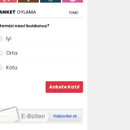
ANKET
OYLAMA
TÜMÜ
itemizi nasıl buldunuz?
İyi
Orta
Kötü