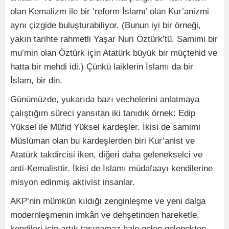
olan Kemalizm ile bir ‘reform İslamı’ olan Kur’anizmi
aynı çizgide buluşturabiliyor. (Bunun iyi bir örneği,
yakın tarihte rahmetli Yaşar Nuri Öztürk’tü. Samimi bir
mu’min olan Öztürk için Atatürk büyük bir müçtehid ve
hatta bir mehdi idi.) Çünkü laiklerin İslamı da bir
İslam, bir din.
Günümüzde, yukarıda bazı vechelerini anlatmaya
çalıştığım süreci yansıtan iki tanıdık örnek: Edip
Yüksel ile Müfid Yüksel kardeşler. İkisi de samimi
Müslüman olan bu kardeşlerden biri Kur’anist ve
Atatürk takdircisi iken, diğeri daha gelenekselci ve
anti-Kemalisttir. İkisi de İslamı müdafaayı kendilerine
misyon edinmiş aktivist insanlar.
AKP’nin mümkün kıldığı zenginleşme ve yeni dalga
modernleşmenin imkân ve dehşetinden hareketle,
kendileri için artık taşınamaz hale gelen gelenekten