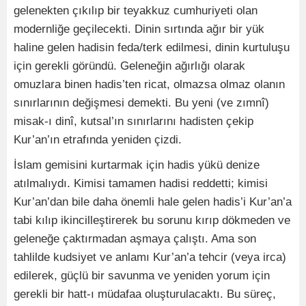
gelenekten çıkılıp bir teyakkuz cumhuriyeti olan
modernliğe geçilecekti. Dinin sırtında ağır bir yük
haline gelen hadisin feda/terk edilmesi, dinin kurtuluşu
için gerekli göründü. Geleneğin ağırlığı olarak
omuzlara binen hadis’ten ricat, olmazsa olmaz olanın
sınırlarının değişmesi demekti. Bu yeni (ve zımnî)
misak-ı dinî, kutsal’ın sınırlarını hadisten çekip
Kur’an’ın etrafında yeniden çizdi.
İslam gemisini kurtarmak için hadis yükü denize
atılmalıydı. Kimisi tamamen hadisi reddetti; kimisi
Kur’an’dan bile daha önemli hale gelen hadis’i Kur’an’a
tabi kılıp ikincilleştirerek bu sorunu kırıp dökmeden ve
geleneğe çaktırmadan aşmaya çalıştı. Ama son
tahlilde kudsiyet ve anlamı Kur’an’a tehcir (veya irca)
edilerek, güçlü bir savunma ve yeniden yorum için
gerekli bir hatt-ı müdafaa oluşturulacaktı. Bu süreç,