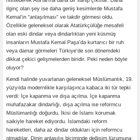
hissederek Ata’larına daha bir sahip çıktılar. Daha
ilginç olan şey ise daha geniş kesimlerde Mustafa
Kemal’in “anlaşılması” ve takdir görmesi oldu.
Özellikle geleneksel olarak Atatürkçülüğe mesafeli
olan eski dindar veya dindarlıktan yeni küsmüş
insanların Mustafa Kemal Paşa’da kurtarıcı bir ruh
veya damar görmeleri Türkiye’de son dönemdeki
dikkat çekici gelişmelerden biridir. Peki neden böyle
oluyor?
Kendi halinde yuvarlanan geleneksel Müslümanlık, 19.
yüzyılda modernlikle karşılaşınca kabaca iki tür tepki
verdi: İçe kapanma ve dışa açılma. İçe kapanma
muhafazakar dindarlığı, dışa açılma ise reformcu
Müslümanlığı doğurdu. İkisi de İslamı korumak
saikiyle hareket ediyordu. İslamdaki reform
hareketleri, daha az dindar oldukları için reformcu
olmadılar. Dinin anlaşılış biçiminde değişim lüzumuna