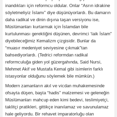
inandıkları için reformcu oldular. Onlar “Asrın idrakine
söyletmeliyiz İslamı” diye düşünüyorlardı. Bu damarın
daha radikal ve dinin dışına taşan versiyonu ise,
Müslümanları kurtarmak için İslamdan bile
kurtulunması gerektiğini düşünen, devrimci ‘laik İslam”
diyebileceğimiz Kemalizm çizgisidir. Bunlar da
“muasır medeniyet seviyesine çıkmak”tan
bahsediyorlardı. (Tedrici reformdan radikal
reformculuğa giden yol güzergahında, Said Nursi,
Mehmet Akif ve Mustafa Kemal gibi isimlerin farklı
istasyonlar olduğunu söylemek bile mümkün.)
Modern zamanların akıl ve vicdan muhakemesinde
ofsayta düşen, başta “hadis” malzemesi ve geleneğin
Müslümanları mahcup eden kimi bedevi, teslimiyetçi,
taklitçi pratikleri, gittikçe inanılamaz ve savunulamaz
hale geliyordu. Bir rehavet imparatorluğu olan