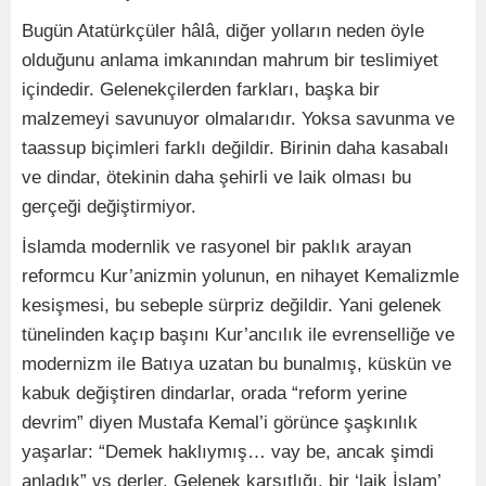
Bugün Atatürkçüler hâlâ, diğer yolların neden öyle
olduğunu anlama imkanından mahrum bir teslimiyet
içindedir. Gelenekçilerden farkları, başka bir
malzemeyi savunuyor olmalarıdır. Yoksa savunma ve
taassup biçimleri farklı değildir. Birinin daha kasabalı
ve dindar, ötekinin daha şehirli ve laik olması bu
gerçeği değiştirmiyor.
İslamda modernlik ve rasyonel bir paklık arayan
reformcu Kur’anizmin yolunun, en nihayet Kemalizmle
kesişmesi, bu sebeple sürpriz değildir. Yani gelenek
tünelinden kaçıp başını Kur’ancılık ile evrenselliğe ve
modernizm ile Batıya uzatan bu bunalmış, küskün ve
kabuk değiştiren dindarlar, orada “reform yerine
devrim” diyen Mustafa Kemal’i görünce şaşkınlık
yaşarlar: “Demek haklıymış… vay be, ancak şimdi
anladık” vs derler. Gelenek karşıtlığı, bir ‘laik İslam’