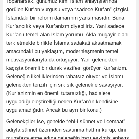
Toparlarsak, günümüz kimi İslam anlayışlarında
görülen Kur’an vurgusu veya “sadece Kur’an” çizgisi,
İslamdaki bir reform damarının yansımasıdır. Buna
Kur’ancılık veya Kur’anizm diyebiliriz. Yani sadece
Kur’an’ı temel alan İslam yorumu. Akla mugayir olanı
terk etmekle birlikte İslama sadakati aksatmamak
amacındaki bu yaklaşım, modernleşmenin temel
motivasyonlarıyla da örtüşüyor. Yani gelenekten
kaçışta önemli bir durak vazifesi görüyor Kur’anizm.
Geleneğin ilkelliklerinden rahatsız oluyor ve İslamı
gelenekten tenzih için sık sık gelenekle savaşıyor.
(Kur’anizmin en önemli tutarsızlığı, hadislere
uyguladığı eleştirelliği neden Kur’an’ın kendisine
uygulamadığıdır. Ancak bu ayrı bir konu.)
Gelenekçiler ise, genelde “ehl-i sünnet ve’l cemaat”
adıyla sünnet üzerinden savunma hattını kurup, dini
muhafaza etme adına geleneğin bazı eskimiş anlayış