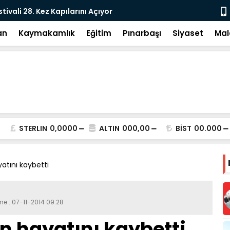
tivali 28. Kez Kapılarını Açıyor
Vesayetten 
an
Kaymakamlık
Eğitim
Pınarbaşı
Siyaset
Mal
STERLIN
0,0000
ALTIN
000,00
BİST
00.000
atını kaybetti
me : 07-11-2014 09:28
n hayatını kaybetti