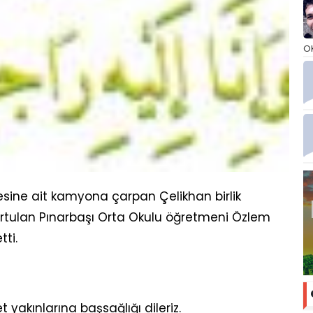
O
sine ait kamyona çarpan Çelikhan birlik
urtulan Pınarbaşı Orta Okulu öğretmeni Özlem
ti.
akınlarına başsağlığı dileriz.