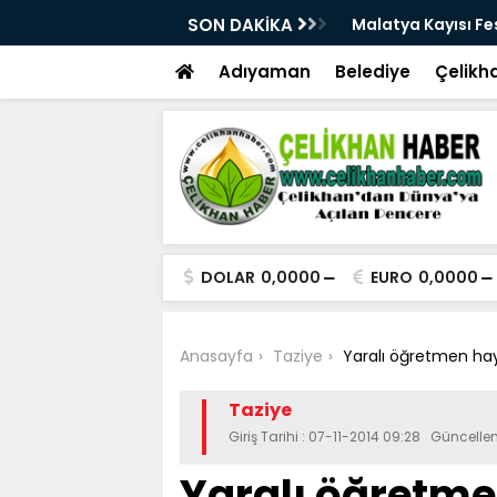
üçlü altyapısıyla geleceğe hazırlanıyor
SON DAKİKA
Malatya Kayısı Fes
Adıyaman
Belediye
Çelikh
DOLAR
0,0000
EURO
0,0000
Anasayfa
Taziye
Yaralı öğretmen hay
Taziye
Giriş Tarihi : 07-11-2014 09:28 Güncelle
Yaralı öğretme