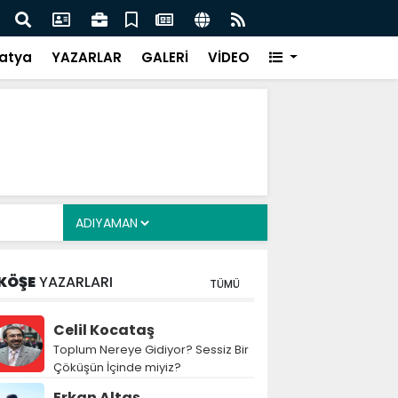
Siyasete: DEM Parti’nin Tarihi Sınavı
Mille
atya
YAZARLAR
GALERİ
VİDEO
KÖŞE
YAZARLARI
TÜMÜ
Celil Kocataş
Toplum Nereye Gidiyor? Sessiz Bir
Çöküşün İçinde miyiz?
Erkan Altaş