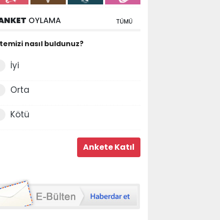
ANKET
OYLAMA
TÜMÜ
itemizi nasıl buldunuz?
İyi
Orta
Kötü