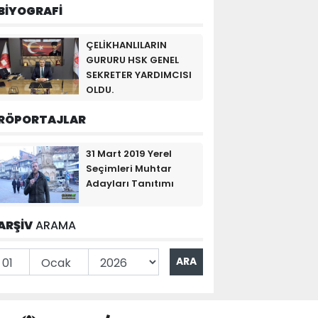
BİYOGRAFİ
ÇELİKHANLILARIN
GURURU HSK GENEL
SEKRETER YARDIMCISI
OLDU.
RÖPORTAJLAR
31 Mart 2019 Yerel
Seçimleri Muhtar
Adayları Tanıtımı
ARŞİV
ARAMA