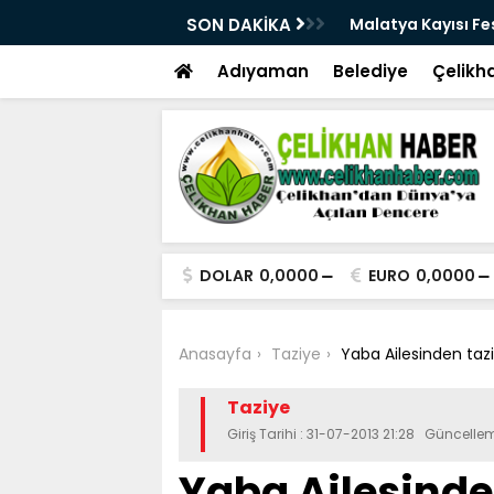
üçlü altyapısıyla geleceğe hazırlanıyor
SON DAKİKA
Malatya Kayısı Fes
Adıyaman
Belediye
Çelikh
DOLAR
0,0000
EURO
0,0000
Anasayfa
Taziye
Yaba Ailesinden taz
Taziye
Giriş Tarihi : 31-07-2013 21:28 Güncellem
Yaba Ailesinde