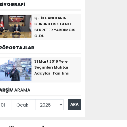
BİYOGRAFİ
ÇELİKHANLILARIN
GURURU HSK GENEL
SEKRETER YARDIMCISI
OLDU.
RÖPORTAJLAR
31 Mart 2019 Yerel
Seçimleri Muhtar
Adayları Tanıtımı
ARŞİV
ARAMA