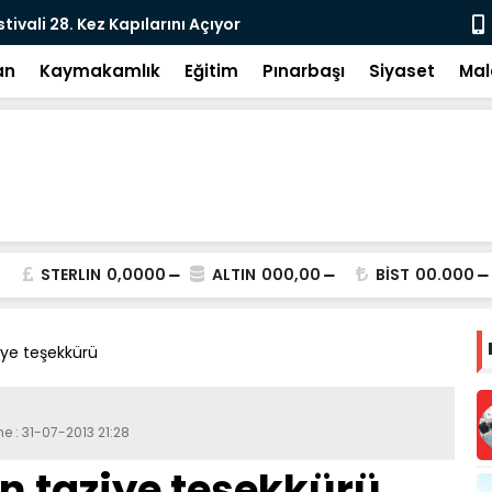
tivali 28. Kez Kapılarını Açıyor
Vesayetten 
an
Kaymakamlık
Eğitim
Pınarbaşı
Siyaset
Mal
STERLIN
0,0000
ALTIN
000,00
BİST
00.000
iye teşekkürü
e : 31-07-2013 21:28
n taziye teşekkürü