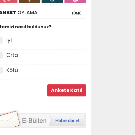
ANKET
OYLAMA
TÜMÜ
itemizi nasıl buldunuz?
İyi
Orta
Kötü