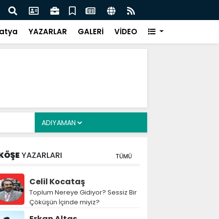
Siyasete: DEM Parti’nin Tarihi Sınavı
Mille
atya
YAZARLAR
GALERİ
VİDEO
KÖŞE
YAZARLARI
TÜMÜ
Celil Kocataş
Toplum Nereye Gidiyor? Sessiz Bir
Çöküşün İçinde miyiz?
Erkan Altaş