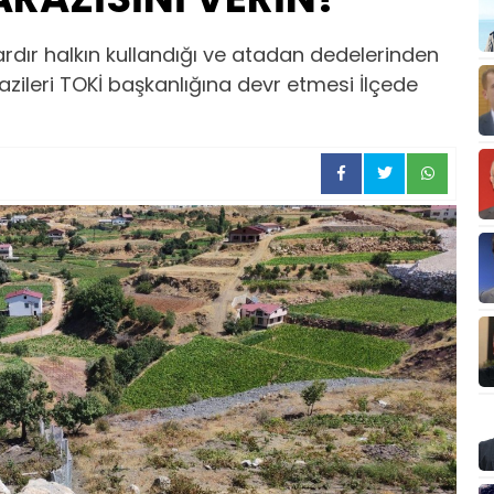
llardır halkın kullandığı ve atadan dedelerinden
ileri TOKİ başkanlığına devr etmesi İlçede