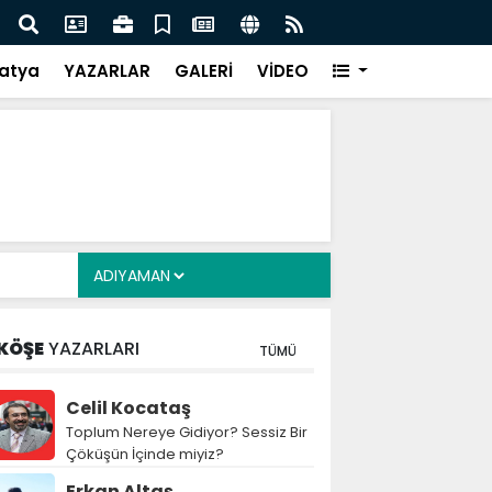
Siyasete: DEM Parti’nin Tarihi Sınavı
Mille
atya
YAZARLAR
GALERİ
VİDEO
KÖŞE
YAZARLARI
TÜMÜ
Celil Kocataş
Toplum Nereye Gidiyor? Sessiz Bir
Çöküşün İçinde miyiz?
Erkan Altaş