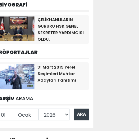
BİYOGRAFİ
ÇELİKHANLILARIN
GURURU HSK GENEL
SEKRETER YARDIMCISI
OLDU.
RÖPORTAJLAR
31 Mart 2019 Yerel
Seçimleri Muhtar
Adayları Tanıtımı
ARŞİV
ARAMA