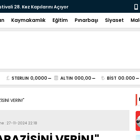
tivali 28. Kez Kapılarını Açıyor
Vesayetten 
an
Kaymakamlık
Eğitim
Pınarbaşı
Siyaset
Mal
STERLIN
0,0000
ALTIN
000,00
BİST
00.000
SİNİ VERİN!"
me : 27-11-2024 22:18
RAZİSİNİ VERİN!"