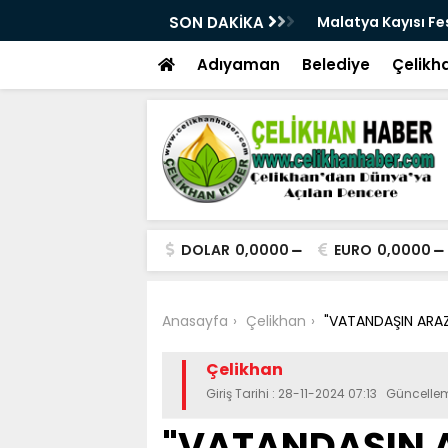
üçlü altyapısıyla geleceğe hazırlanıyor
SON DAKİKA
Malatya Kayısı Fes
Adıyaman
Belediye
Çelikh
DOLAR
0,0000
EURO
0,0000
Anasayfa
Çelikhan
"VATANDAŞIN ARAZİ
Çelikhan
Giriş Tarihi : 28-11-2024 07:13 Güncelle
"VATANDAŞIN A