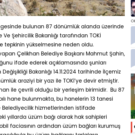
O
bölgesinde bulunan 87 dönümlük alanda üzerinde
 Ve Şehircilik Bakanlığı tarafından TOKİ
de tepkinin yükselmesine neden oldu.
ma yapan Çelikhan Belediye Başkanı Mahmut Şahin,
ğunu ifade ederek açıklamasında şunları
m Değişikliği Bakanlığı 14.11.2024 tarihinde İlçemiz
ük araziyi bir yazı ile TOKİ’ye devir etmiştir.
man ile çevrili olduğu bir yerleşim birimidir. Bu 87
lı hane bulunmakta, bu hanelerin 13 tanesi
 Belediyecilik hizmetlerinden istifade
ki yıllarda üzüm bağı olarak hak sahipleri
rnobil faciasının ardından üzüm bağları kurumuş