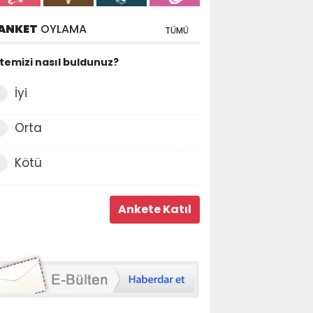
ANKET
OYLAMA
TÜMÜ
itemizi nasıl buldunuz?
İyi
Orta
Kötü