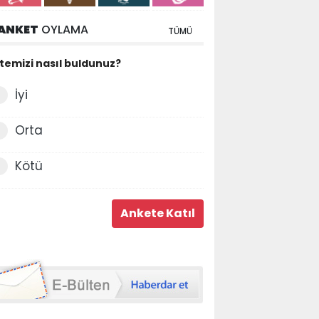
ANKET
OYLAMA
TÜMÜ
itemizi nasıl buldunuz?
İyi
Orta
Kötü