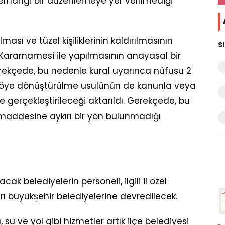
 herhangi bir düzenlemeye yer verilmediği
ması ve tüzel kişiliklerinin kaldırılmasının
S
ararnamesi ile yapılmasının anayasal bir
rekçede, bu nedenle kural uyarınca nüfusu 2
n köye dönüştürülme usulünün de kanunla veya
gerçekleştirileceği aktarıldı. Gerekçede, bu
 maddesine aykırı bir yön bulunmadığı
ak belediyelerin personeli, ilgili il özel
rı büyükşehir belediyelerine devredilecek.
 su ve yol gibi hizmetler artık ilçe belediyesi