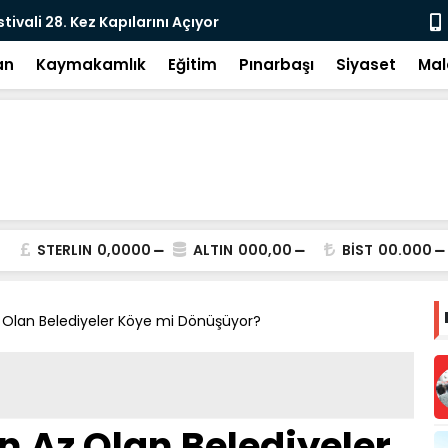
iyasete: DEM Parti’nin Tarihi Sınavı
Millet
an
Kaymakamlık
Eğitim
Pınarbaşı
Siyaset
Mal
STERLIN
0,0000
ALTIN
000,00
BİST
00.000
 Olan Belediyeler Köye mi Dönüşüyor?
n Az Olan Belediyeler