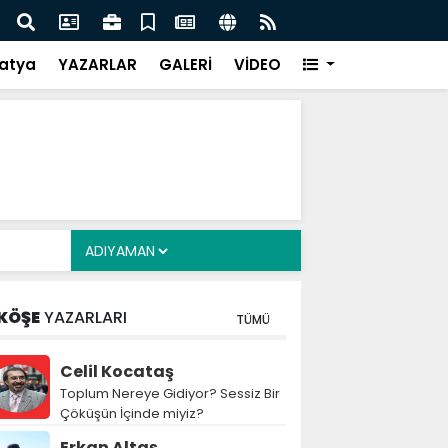
vekili Alkayış, Cibuti’de diplomatik temaslarda bulundu
atya
YAZARLAR
GALERİ
VİDEO
KÖŞE
YAZARLARI
TÜMÜ
Celil Kocataş
Toplum Nereye Gidiyor? Sessiz Bir
Çöküşün İçinde miyiz?
Erkan Altaş