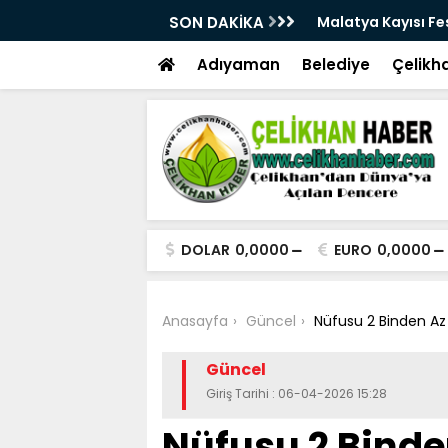
vali 28. Kez Kapılarını Açıyor
SON DAKİKA
Vesayetten S
Adıyaman
Belediye
Çelikh
DOLAR
0,0000
EURO
0,0000
Anasayfa
Güncel
Nüfusu 2 Binden Az
Güncel
Giriş Tarihi : 06-04-2026 15:28
Nüfusu 2 Binde