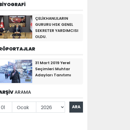
BİYOGRAFİ
ÇELİKHANLILARIN
GURURU HSK GENEL
SEKRETER YARDIMCISI
OLDU.
RÖPORTAJLAR
31 Mart 2019 Yerel
Seçimleri Muhtar
Adayları Tanıtımı
ARŞİV
ARAMA