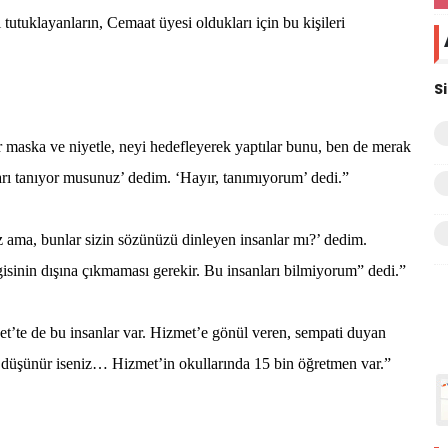
utuklayanların, Cemaat üyesi oldukları için bu kişileri
S
r maska ve niyetle, neyi hedefleyerek yaptılar bunu, ben de merak
rı tanıyor musunuz’ dedim. ‘Hayır, tanımıyorum’ dedi.”
 ama, bunlar sizin sözünüzü dinleyen insanlar mı?’ dedim.
isinin dışına çıkmaması gerekir. Bu insanları bilmiyorum” dedi.”
yet’te de bu insanlar var. Hizmet’e gönül veren, sempati duyan
i düşünür iseniz… Hizmet’in okullarında 15 bin öğretmen var.”