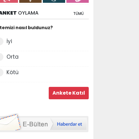
ANKET
OYLAMA
TÜMÜ
itemizi nasıl buldunuz?
İyi
Orta
Kötü