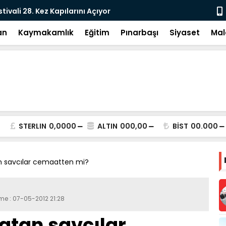
e: DEM Parti’nin Tarihi Sınavı
Milletvekil
an
Kaymakamlık
Eğitim
Pınarbaşı
Siyaset
Mal
STERLIN
0,0000
ALTIN
000,00
BİST
00.000
tan savcılar cemaatten mi?
eme : 07-05-2012 21:28
latan savcılar