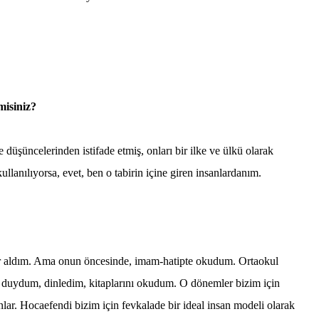
isiniz?
ncelerinden istifade etmiş, onları bir ilke ve ülkü olarak
ullanılıyorsa, evet, ben o tabirin içine giren insanlardanım.
yer aldım. Ama onun öncesinde, imam-hatipte okudum. Ortaokul
i duydum, dinledim, kitaplarını okudum. O dönemler bizim için
lar. Hocaefendi bizim için fevkalade bir ideal insan modeli olarak