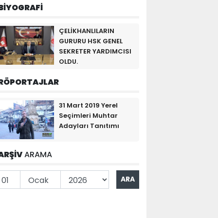
BİYOGRAFİ
ÇELİKHANLILARIN
GURURU HSK GENEL
SEKRETER YARDIMCISI
OLDU.
RÖPORTAJLAR
31 Mart 2019 Yerel
Seçimleri Muhtar
Adayları Tanıtımı
ARŞİV
ARAMA