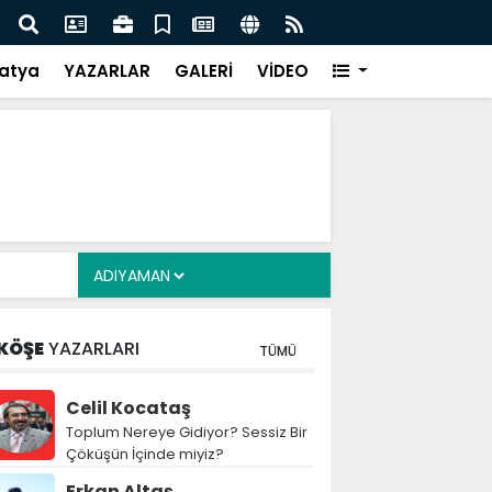
i Alkayış, Cibuti’de diplomatik temaslarda bulundu
Saad
takip
atya
YAZARLAR
GALERİ
VİDEO
KÖŞE
YAZARLARI
TÜMÜ
Celil Kocataş
Toplum Nereye Gidiyor? Sessiz Bir
Çöküşün İçinde miyiz?
Erkan Altaş