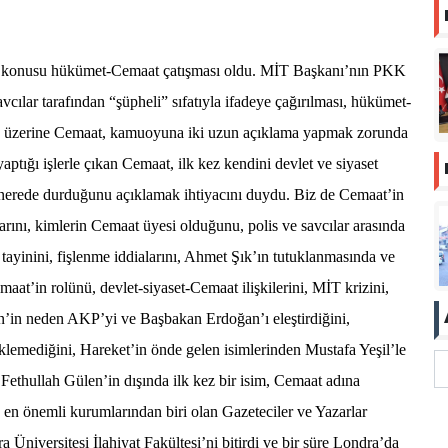
an konusu hükümet-Cemaat çatışması oldu. MİT Başkanı’nın PKK
avcılar tarafından “şüpheli” sıfatıyla ifadeye çağırılması, hükümet-
nun üzerine Cemaat, kamuoyuna iki uzun açıklama yapmak zorunda
ptığı işlerle çıkan Cemaat, ilk kez kendini devlet ve siyaset
e nerede durduğunu açıklamak ihtiyacını duydu. Biz de Cemaat’in
tlarını, kimlerin Cemaat üyesi olduğunu, polis ve savcılar arasında
 tayinini, fişlenme iddialarını, Ahmet Şık’ın tutuklanmasında ve
at’in rolünü, devlet-siyaset-Cemaat ilişkilerini, MİT krizini,
’in neden AKP’yi ve Başbakan Erdoğan’ı eleştirdiğini,
klemediğini, Hareket’in önde gelen isimlerinden Mustafa Yeşil’le
 Fethullah Gülen’in dışında ilk kez bir isim, Cemaat adına
 en önemli kurumlarından biri olan Gazeteciler ve Yazarlar
 Üniversitesi İlahiyat Fakültesi’ni bitirdi ve bir süre Londra’da