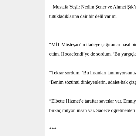
Mustafa Yeşil: Nedim Şener ve Ahmet Şık’ı t
tutukladıklarına dair bir delil var mı
“MİT Müsteşarı’nı ifadeye çağıranlar nasıl bi
ettim. Hocaefendi’ye de sordum. ‘Bu yargıçla
“Tekrar sordum. ‘Bu insanları tanımıyorsunuz
‘Benim sözümü dinleyenlerin, adalet-hak çizg
“Elbette Hizmet’e taraftar savcılar var. Emni
birkaç milyon insan var. Sadece öğretmenler
***