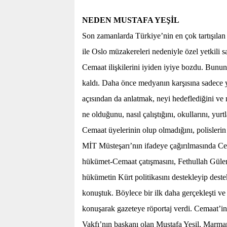
NEDEN MUSTAFA YEŞİL
Son zamanlarda Türkiye’nin en çok tartışıl
ile Oslo müzakereleri nedeniyle özel yetkili s
Cemaat ilişkilerini iyiden iyiye bozdu. Bu
kaldı. Daha önce medyanın karşısına sadece ya
açısından da anlatmak, neyi hedeflediğini v
ne olduğunu, nasıl çalıştığını, okullarını, yur
Cemaat üyelerinin olup olmadığını, polislerin
MİT Müsteşarı’nın ifadeye çağırılmasında Cema
hükümet-Cemaat çatışmasını, Fethullah Gülen
hükümetin Kürt politikasını destekleyip deste
konuştuk. Böylece bir ilk daha gerçekleşti ve
konuşarak gazeteye röportaj verdi. Cemaat’in
Vakfı’nın başkanı olan Mustafa Yeşil, Marmara