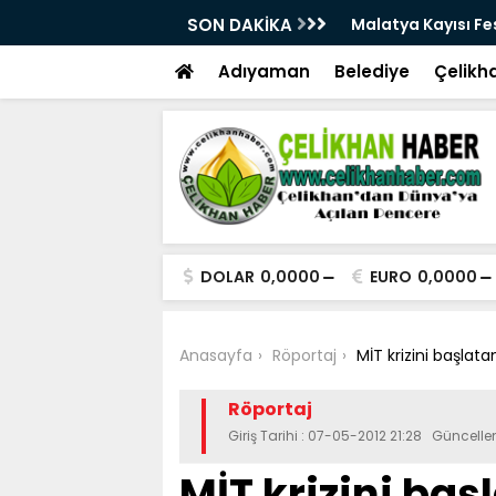
28. Kez Kapılarını Açıyor
SON DAKİKA
Vesayetten Siyaset
Adıyaman
Belediye
Çelikh
DOLAR
0,0000
EURO
0,0000
Anasayfa
Röportaj
MİT krizini başla
Röportaj
Giriş Tarihi : 07-05-2012 21:28 Güncell
MİT krizini baş