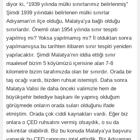
diyor ki, “1939 yılında mülki sınırlarımız belirlenmiş”
Şimdi 1939 yılındaki belirlenen mülki sınırlar
Adıyaman’ın ilçe olduğu, Malatya’ya bağlı olduğu
sınırlardır. Önemli olan 1954 yılında sınır tespiti
yapılmış mı? Yoksa yapılmamış mı? İl olduktan sonra
yapılmamışsa bu tarihten itibaren sınır tespiti yeniden
yapılacaktır. Şimdi Malatya’nın iddia ettiği sınır
maalesef bizim 5 köyümüzü içerisine alan 7-8
kilometre bizim tarafımızda olan bir sınırdır. Orada bir
taş ocağı vardı, bizden ruhsat istemişti. Daha sonra
Malatya Valisi ile daha önceki valimizle hem de
büyükşehir belediye başkanı ile yapmış olduğum
görüşmede onların orada suları olduğunu ifade
etmiştim. Orada çok ciddi kaynakları vardı. Eğer biz
onlara o ÇED ruhsatını vermiş olsaydık, o su da
sıkıntılar olabilirdi. Biz bu konuda Malatya’ya başvuru
yaparak bu ÇED raporunu iptal ettirdik. Biz Adıyaman