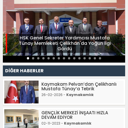
HSK Genel Sekreter Yardımcısı Mustafa
Tünay Memleketi Çelikhan'da Yoğun İlgi
Gördü
DİĞER HABERLER
Kaymakam Pelvan’dan Çelikhanlı
Mustafa Tünay’a Tebrik
26-02-2026 -
Kaymakamlık
GENÇLİK MERKEZİ İNŞAATI HIZLA
DEVAM EDİYOR
02-11-2023 -
Kaymakamlık