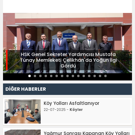
HSK Genel Sekreter Yardımcısı Mustafa
Tünay Memleketi Çelikhan'da Yoğun İlgi
Gördü
DİĞER HABERLER
Köy Yolları Asfaltlanıyor
22-07-2025 -
Köyler
Yağmur Sonrası Kapanan Köy Yolları