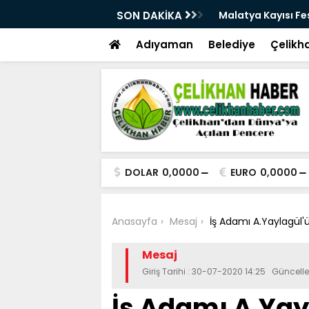
üçlü altyapısıyla geleceğe hazırlanıyor
SON DAKİKA
Malatya Kayısı Fes
Adıyaman
Belediye
Çelikh
DOLAR
0,0000
EURO
0,0000
Anasayfa
Mesaj
İş Adamı A.Yaylagül
Mesaj
Giriş Tarihi : 30-07-2020 14:25 Güncell
İş Adamı A.Ya