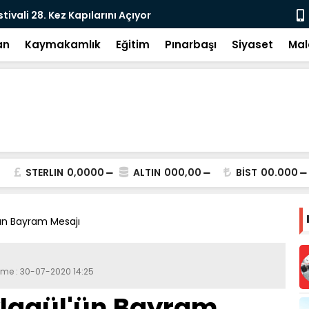
tivali 28. Kez Kapılarını Açıyor
Vesayetten 
an
Kaymakamlık
Eğitim
Pınarbaşı
Siyaset
Mal
STERLIN
0,0000
ALTIN
000,00
BİST
00.000
'ün Bayram Mesajı
eme : 30-07-2020 14:25
ylagül'ün Bayram