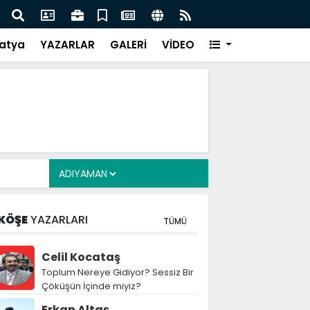
Siyasete: DEM Parti’nin Tarihi Sınavı
Mille
atya
YAZARLAR
GALERİ
VİDEO
KÖŞE
YAZARLARI
TÜMÜ
Celil Kocataş
Toplum Nereye Gidiyor? Sessiz Bir
Çöküşün İçinde miyiz?
Erkan Altaş