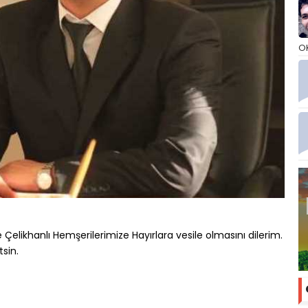
O
likhanlı Hemşerilerimize Hayırlara vesile olmasını dilerim.
tsin.