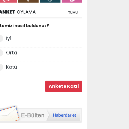
ANKET
OYLAMA
TÜMÜ
itemizi nasıl buldunuz?
İyi
Orta
Kötü