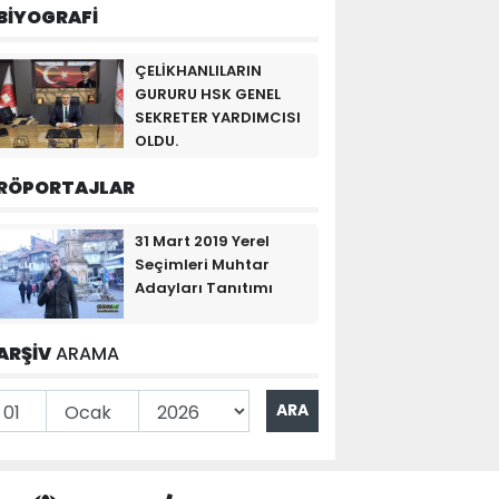
BİYOGRAFİ
ÇELİKHANLILARIN
GURURU HSK GENEL
SEKRETER YARDIMCISI
OLDU.
RÖPORTAJLAR
31 Mart 2019 Yerel
Seçimleri Muhtar
Adayları Tanıtımı
ARŞİV
ARAMA