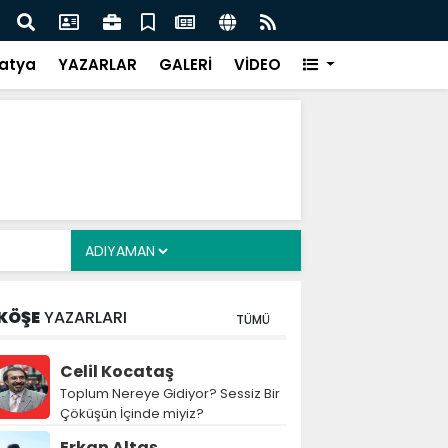
i Alkayış, Cibuti’de diplomatik temaslarda bulundu
Saad
takip
atya
YAZARLAR
GALERİ
VİDEO
KÖŞE
YAZARLARI
TÜMÜ
Celil Kocataş
Toplum Nereye Gidiyor? Sessiz Bir
Çöküşün İçinde miyiz?
Erkan Altaş