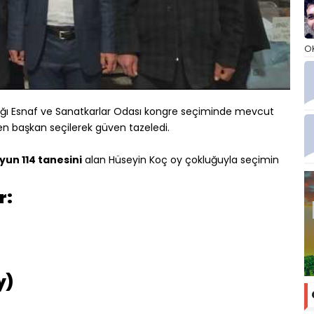
O
tığı Esnaf ve Sanatkarlar Odası kongre seçiminde mevcut
en başkan seçilerek güven tazeledi.
yun 114 tanesini
alan Hüseyin Koç oy çokluğuyla seçimin
r:
y)