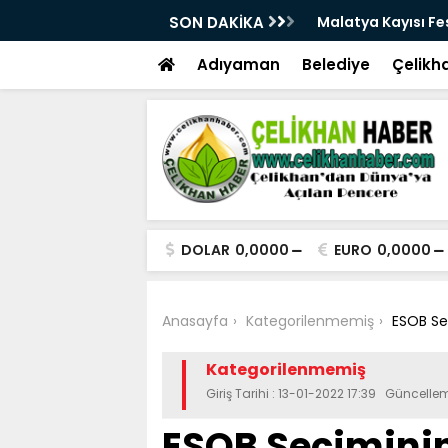
28. Kez Kapılarını Açıyor
SON DAKİKA
Vesayetten Siyaset
Adıyaman
Belediye
Çelikh
DOLAR
0,0000
EURO
0,0000
Anasayfa
Kategorilenmemiş
ESOB Se
Kategorilenmemiş
Giriş Tarihi : 13-01-2022 17:39 Güncellem
ESOB Seçiminin