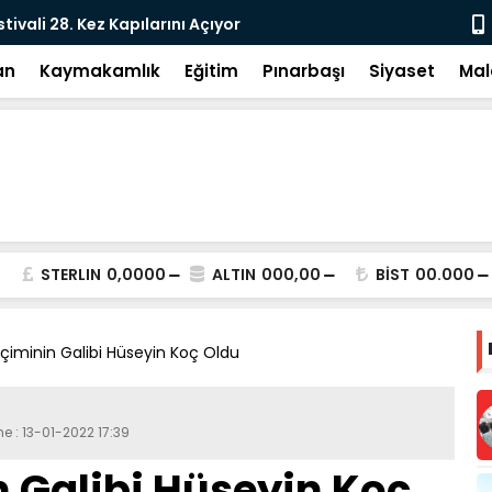
e: DEM Parti’nin Tarihi Sınavı
Milletvekil
an
Kaymakamlık
Eğitim
Pınarbaşı
Siyaset
Mal
STERLIN
0,0000
ALTIN
000,00
BİST
00.000
çiminin Galibi Hüseyin Koç Oldu
e : 13-01-2022 17:39
 Galibi Hüseyin Koç