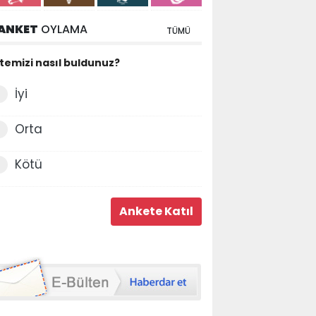
ANKET
OYLAMA
TÜMÜ
itemizi nasıl buldunuz?
İyi
Orta
Kötü