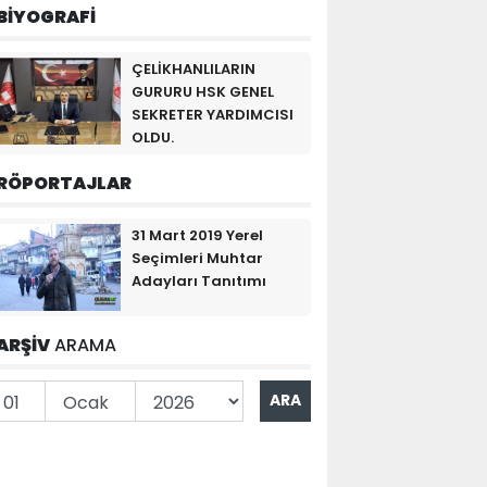
BİYOGRAFİ
ÇELİKHANLILARIN
GURURU HSK GENEL
SEKRETER YARDIMCISI
OLDU.
RÖPORTAJLAR
31 Mart 2019 Yerel
Seçimleri Muhtar
Adayları Tanıtımı
ARŞİV
ARAMA