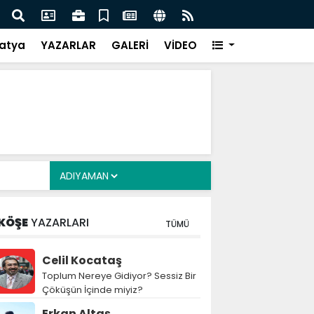
i Alkayış, Cibuti’de diplomatik temaslarda bulundu
Saad
takip
atya
YAZARLAR
GALERİ
VİDEO
KÖŞE
YAZARLARI
TÜMÜ
Celil Kocataş
Toplum Nereye Gidiyor? Sessiz Bir
Çöküşün İçinde miyiz?
Erkan Altaş