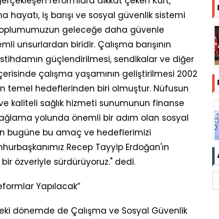
erçekleşen reformlara dikkat çeken Kurt,
şma hayatı, iş barışı ve sosyal güvenlik sistemi
e toplumumuzun geleceğe daha güvenle
li unsurlardan biridir. Çalışma barışının
 istihdamın güçlendirilmesi, sendikalar ve diğer
 içerisinde çalışma yaşamının geliştirilmesi 2002
n temel hedeflerinden biri olmuştur. Nüfusun
e kaliteli sağlık hizmeti sunumunun finanse
em sağlama yolunda önemli bir adım olan sosyal
dan bugüne bu amaç ve hedeflerimizi
mhurbaşkanımız Recep Tayyip Erdoğan'ın
bir özveriyle sürdürüyoruz." dedi.
Reformlar Yapılacak”
deki dönemde de Çalışma ve Sosyal Güvenlik