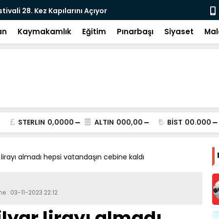
e: DEM Parti’nin Tarihi Sınavı
Milletvekil
an
Kaymakamlık
Eğitim
Pınarbaşı
Siyaset
Mal
STERLIN
0,0000
ALTIN
000,00
BİST
00.000
 lirayı almadı hepsi vatandaşın cebine kaldı
e : 03-11-2023 22:12
lyar lirayı almadı