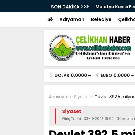
28. Kez Kapılarını Açıyor
SON DAKİKA
Vesayetten Siyaset
Adıyaman
Belediye
Çelikh
DOLAR
0,0000
EURO
0,0000
Anasayfa
Siyaset
Devlet 392,5 milyar
Siyaset
Giriş Tarihi : 03-11-2023 16:02 Güncellem
Devlet 392,5 mi