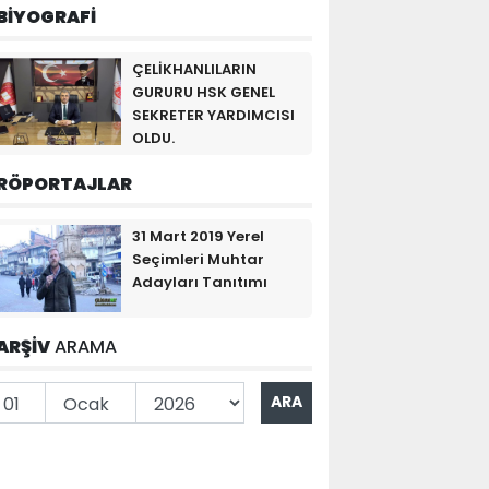
BİYOGRAFİ
ÇELİKHANLILARIN
GURURU HSK GENEL
SEKRETER YARDIMCISI
OLDU.
RÖPORTAJLAR
31 Mart 2019 Yerel
Seçimleri Muhtar
Adayları Tanıtımı
ARŞİV
ARAMA