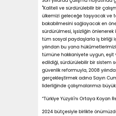
Son yıllarda çalışma hayatında g
"Kaliteli ve sürdürülebilir bir çalı
ülkemizi geleceğe taşıyacak v
bakabilmesini sağlayacak en önem
sürdürülmesi, işsizliğin önlenerek
tüm sosyal paydaşlarla iş birliği
yılından bu yana hükûmetlerimizi
tümüne hakkaniyete uygun, eşit v
edildiği, sürdürülebilir bir sist
güvenlik reformuyla, 2008 yılın
gerçekleştirmek adına Sayın Cu
liderliğinde çalışmalarımızı büyük 
“Türkiye Yüzyılı'nı Ortaya Koyan 
2024 bütçesiyle birlikte önümüz