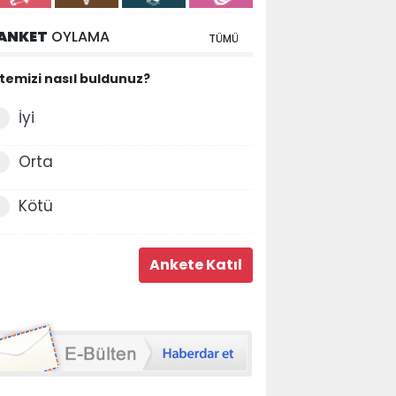
ANKET
OYLAMA
TÜMÜ
itemizi nasıl buldunuz?
İyi
Orta
Kötü