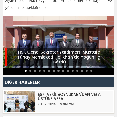
ziyaret eden Hacı Uğur Polat ve ekibi dermek başkanı ve
yönetimine teşekkür ettiler.
HSK Genel Sekreter Yardımcısı Mustafa
Tünay Memleketi Çelikhan'da Yoğun İlgi
Gördü
DİĞER HABERLER
ESKİ VEKİL BOYNUKARA'DAN VEFA
ÜSTÜNE VEFA
28-12-2025 -
Malatya